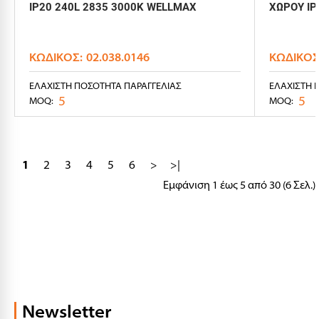
IP20 240L 2835 3000K WELLMAX
ΧΩΡΟΥ IP
ΚΩΔΙΚΌΣ:
02.038.0146
ΚΩΔΙΚΌΣ
ΕΛΆΧΙΣΤΗ ΠΟΣΌΤΗΤΑ ΠΑΡΑΓΓΕΛΊΑΣ
ΕΛΆΧΙΣΤΗ 
5
5
MOQ:
MOQ:
1
2
3
4
5
6
>
>|
Εμφάνιση 1 έως 5 από 30 (6 Σελ.)
Newsletter