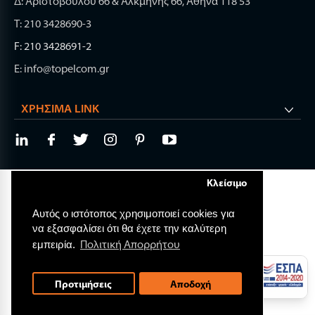
Δ: Αριστοβούλου 66 & Αλκμήνης 66, Αθήνα 118 53
Τ: 210 3428690-3
F: 210 3428691-2
E: info@topelcom.gr
ΧΡΉΣΙΜΑ LINK
Κλείσιμο
© 2026 TOP ELECTRONIC COMPONENTS.
All rights reserved.
Αυτός ο ιστότοπος χρησιμοποιεί cookies για
Web Design & Development by
να εξασφαλίσει ότι θα έχετε την καλύτερη
Πολιτική Απορρήτου
εμπειρία.
Προτιμήσεις
Αποδοχή