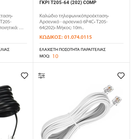
ΓΚΡΙ Τ205-64 (202) COMP
ταση•
Καλώδιο τηλεφωνικόπροέκταση•
 T205-
Αρσενικό - αρσενικό 6P4C• T205-
ποιητικά:
64(202)• Μήκος: 10m..
ΚΩΔΙΚΌΣ:
01.074.0115
ΕΛΊΑΣ
ΕΛΆΧΙΣΤΗ ΠΟΣΌΤΗΤΑ ΠΑΡΑΓΓΕΛΊΑΣ
10
MOQ: