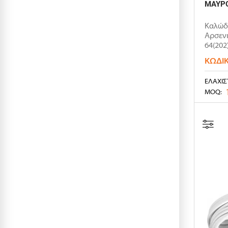
ΜΑΥΡ
Καλώδ
Αρσενι
64(202
ΚΩΔΙ
ΕΛΆΧΙΣ
MOQ: