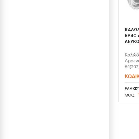
ΚΑΛΩΔ
6P4C 
ΛΕΥΚ
Καλώδ
Αρσενι
64(202
ΚΩΔΙ
ΕΛΆΧΙΣ
MOQ: