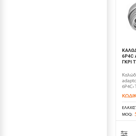
ΚΑΛΩΔ
6P4C 
ΓΚΡΙ 
Καλώδ
adapto
6P4C• 
ΚΩΔΙ
ΕΛΆΧΙΣ
MOQ: