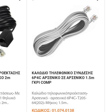
ΡΟΕΚΤΑΣΗΣ
ΚΑΛΩΔΙΟ ΤΗΛΕΦΩΝΙΚΟ ΣΥΝΔΕΣΗΣ
ΚΟ 2m
6P4C ΑΡΣΕΝΙΚΟ ΣΕ ΑΡΣΕΝΙΚΟ 1.5m
ΓΚΡΙ COMP
τάσεως• Με
Καλώδιο τηλεφωνικόπροέκταση•
 1 θηλυκό
Αρσενικό - αρσενικό 6P4C• T205-
 2m..
64(202)• Μήκος: 1.5m..
ΚΩΔΙΚΌΣ:
01.074.0138