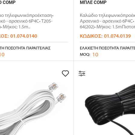
Ο COMP
ΜΠΛΕ COMP
ιο τηλεφωνικόπροέκταση•
Καλώδιο τηλεφωνικόπροέκ
κό - αρσενικό 6P4C• T205-
Αρσενικό - αρσενικό 6P4C•
)• Μήκος: 1.5m..
64(202)• Μήκος: 1.5mΠιστο
ISO9..
ΚΌΣ:
01.074.0140
ΚΩΔΙΚΌΣ:
01.074.0139
ΤΗ ΠΟΣΌΤΗΤΑ ΠΑΡΑΓΓΕΛΊΑΣ
ΕΛΆΧΙΣΤΗ ΠΟΣΌΤΗΤΑ ΠΑΡΑΓΓ
10
10
MOQ: