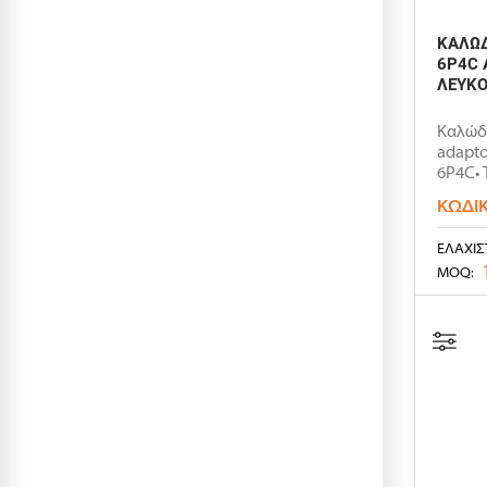
ΚΑΛΩΔ
6P4C 
ΛΕΥΚΟ
Καλώδ
adapto
6P4C• T
ΚΩΔΙ
ΕΛΆΧΙΣ
MOQ: