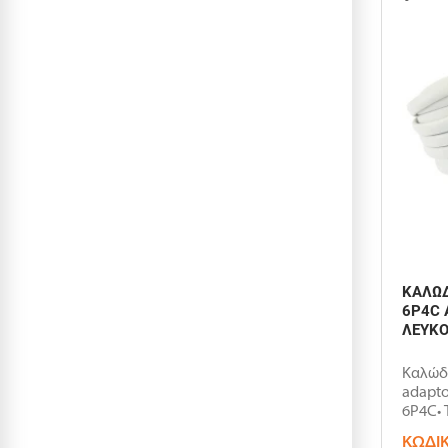
ΚΑΛΩΔ
6P4C 
ΛΕΥΚΟ
Καλώδ
adapto
6P4C• 
ΚΩΔΙ