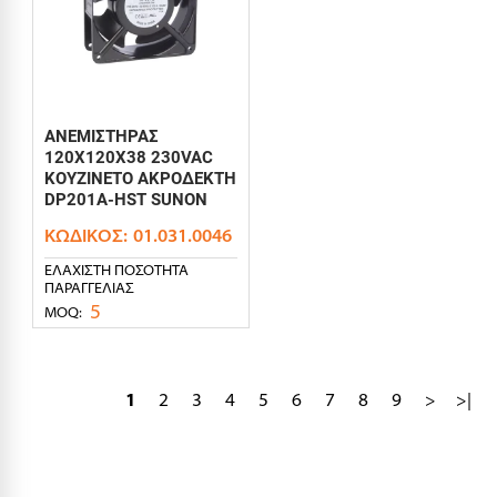
ΑΝΕΜΙΣΤΗΡΑΣ
120X120X38 230VAC
ΚΟΥΖΙΝΕΤΟ ΑΚΡΟΔΕΚΤΗ
DP201A-HST SUNON
ΚΩΔΙΚΌΣ:
01.031.0046
ΕΛΆΧΙΣΤΗ ΠΟΣΌΤΗΤΑ
ΠΑΡΑΓΓΕΛΊΑΣ
5
MOQ:
1
2
3
4
5
6
7
8
9
>
>|