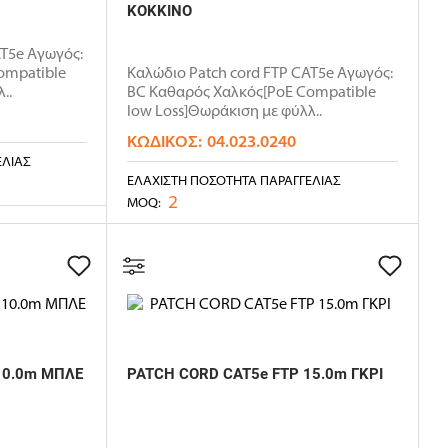
ΚΟΚΚΙΝΟ
AT5e Αγωγός:
ompatible
Καλώδιο Patch cord FTP CAT5e Αγωγός:
..
BC Καθαρός Χαλκός[PoE Compatible
low Loss]Θωράκιση με φύλλ..
ΚΩΔΙΚΌΣ:
04.023.0240
ΕΛΊΑΣ
ΕΛΆΧΙΣΤΗ ΠΟΣΌΤΗΤΑ ΠΑΡΑΓΓΕΛΊΑΣ
2
MOQ:
10.0m ΜΠΛΕ
PATCH CORD CAT5e FTP 15.0m ΓΚΡΙ