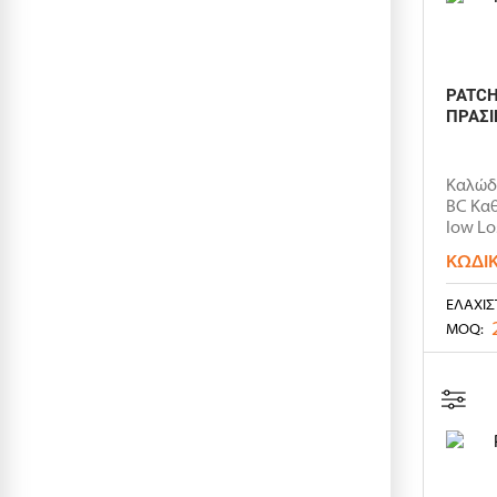
PATCH
ΠΡΑΣΙ
Καλώδι
BC Κα
low Lo
ΚΩΔΙ
ΕΛΆΧΙΣ
MOQ: