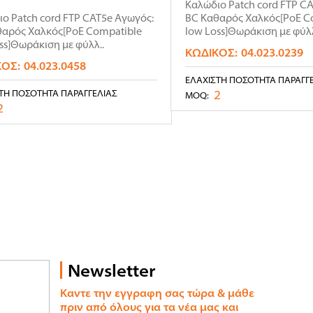
Καλώδιο Patch cord FTP C
ο Patch cord FTP CAT5e Αγωγός:
BC Καθαρός Χαλκός[PoE C
θαρός Χαλκός[PoE Compatible
low Loss]Θωράκιση με φύλλ
ss]Θωράκιση με φύλλ..
ΚΩΔΙΚΌΣ:
04.023.0239
ΚΌΣ:
04.023.0458
ΕΛΆΧΙΣΤΗ ΠΟΣΌΤΗΤΑ ΠΑΡΑΓΓ
2
ΤΗ ΠΟΣΌΤΗΤΑ ΠΑΡΑΓΓΕΛΊΑΣ
MOQ:
2
Newsletter
Καντε την εγγραφη σας τώρα & μάθε
πριν από όλους για τα νέα μας και