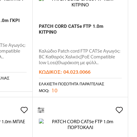
.0m ΓΚΡΙ
PATCH CORD CAT5e FTP 1.0m
ΚΙΤΡΙΝΟ
AT5e Αγωγός:
ompatible
Καλώδιο Patch cord FTP CAT5e Αγωγός:
..
BC Καθαρός Χαλκός[PoE Compatible
low Loss]Θωράκιση με φύλλ..
ΚΩΔΙΚΌΣ:
04.023.0066
ΕΛΊΑΣ
ΕΛΆΧΙΣΤΗ ΠΟΣΌΤΗΤΑ ΠΑΡΑΓΓΕΛΊΑΣ
10
MOQ: