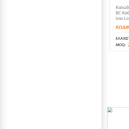
Καλώδι
BC Κα
low Lo
ΚΩΔΙ
ΕΛΆΧΙΣ
MOQ: