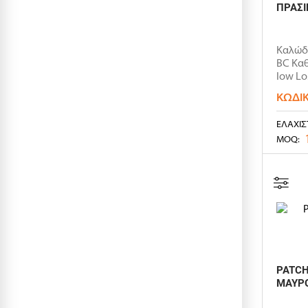
ΠΡΑΣΙ
Καλώδι
BC Κα
low Lo
ΚΩΔΙ
ΕΛΆΧΙΣ
MOQ:
PATCH
ΜΑΥΡ