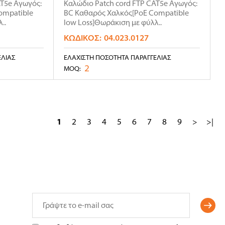
AT5e Αγωγός:
Καλώδιο Patch cord FTP CAT5e Αγωγός:
ompatible
BC Καθαρός Χαλκός[PoE Compatible
..
low Loss]Θωράκιση με φύλλ..
ΚΩΔΙΚΌΣ:
04.023.0127
ΕΛΊΑΣ
ΕΛΆΧΙΣΤΗ ΠΟΣΌΤΗΤΑ ΠΑΡΑΓΓΕΛΊΑΣ
2
MOQ:
1
2
3
4
5
6
7
8
9
>
>|