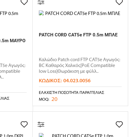
PATCH CORD CAT5e FTP 0.5m ΜΠΛΕ
0.5m ΜΑΥΡΟ
Καλώδιο Patch cord FTP CAT5e Αγωγός:
AT5e Αγωγός:
BC Καθαρός Χαλκός[PoE Compatible
ompatible
low Loss]Θωράκιση με φύλλ..
..
ΚΩΔΙΚΌΣ:
04.023.0056
ΕΛΆΧΙΣΤΗ ΠΟΣΌΤΗΤΑ ΠΑΡΑΓΓΕΛΊΑΣ
20
ΕΛΊΑΣ
MOQ: