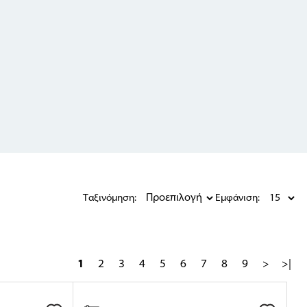
Ταξινόμηση:
Εμφάνιση:
1
2
3
4
5
6
7
8
9
>
>|