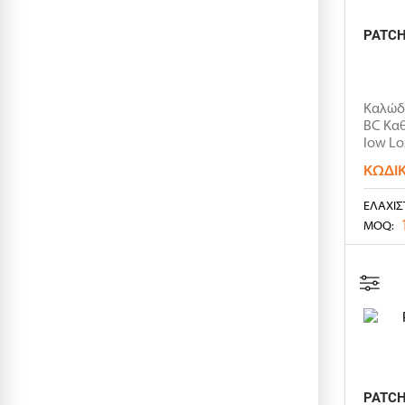
PATCH
Καλώδι
BC Κα
low Lo
ΚΩΔΙ
ΕΛΆΧΙΣ
MOQ:
PATCH