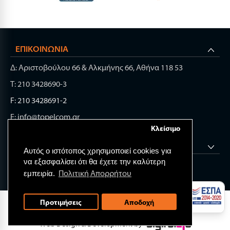
ΕΠΙΚΟΙΝΩΝΊΑ
Δ: Αριστοβούλου 66 & Αλκμήνης 66, Αθήνα 118 53
Τ: 210 3428690-3
F: 210 3428691-2
E: info@topelcom.gr
Κλείσιμο
ΧΡΉΣΙΜΑ LINK
Αυτός ο ιστότοπος χρησιμοποιεί cookies για
να εξασφαλίσει ότι θα έχετε την καλύτερη
Πολιτική Απορρήτου
εμπειρία.
© 2026 TOP ELECTRONIC COMPONENTS.
Προτιμήσεις
Αποδοχή
All rights reserved.
Web Design & Development by