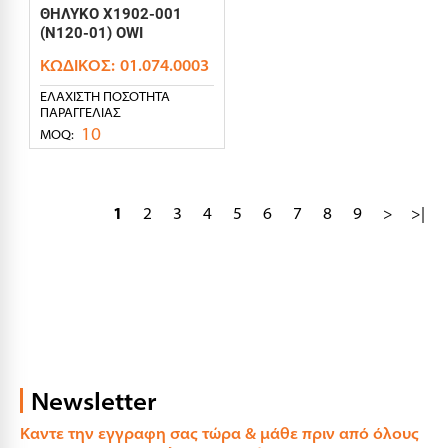
ΘΗΛΥΚΟ X1902-001
(N120-01) OWI
ΚΩΔΙΚΌΣ:
01.074.0003
ΕΛΆΧΙΣΤΗ ΠΟΣΌΤΗΤΑ
ΠΑΡΑΓΓΕΛΊΑΣ
10
MOQ:
1
2
3
4
5
6
7
8
9
>
>|
Newsletter
Καντε την εγγραφη σας τώρα & μάθε πριν από όλους