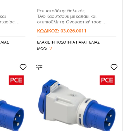
Ρευματοδότης θηλυκός
και
ΤΑΦ Καουτσούκ με καπάκι και
τασίας:
στυπιοθλίπτη Ονομαστική τάση:
250VΟ..
ΚΩΔΙΚΌΣ:
03.026.0011
ΕΛΊΑΣ
ΕΛΆΧΙΣΤΗ ΠΟΣΌΤΗΤΑ ΠΑΡΑΓΓΕΛΊΑΣ
2
MOQ: