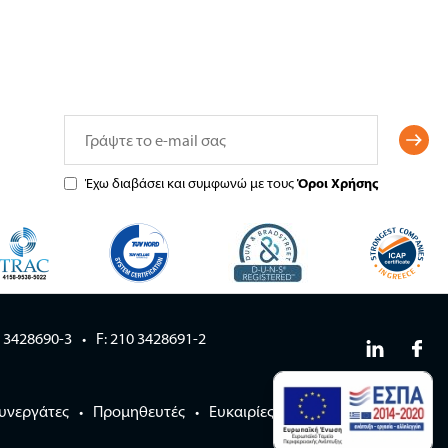
Έχω διαβάσει και συμφωνώ με τους
Όροι Χρήσης
0 3428690-3
F: 210 3428691-2
υνεργάτες
Προμηθευτές
Ευκαιρίες καριέρας
Blog