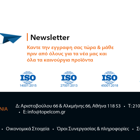
Newsletter
Καντε την εγγραφη σας τώρα & μάθε
πριν από όλους για τα νέα μας και
όλα τα καινούργια προϊόντα
Δ: Αριστοβούλου 66 & Αλκμήνης 66, Αθήνα 118 53
Τ: 21
ΝΊΑ
E: info@topelcom.gr
Οικονομικά Στοιχεία
Όροι Συνεργασίας & πληροφορίες
Σ