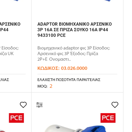
ΑΡΣΕΝΙΚΟ
ADAPTOR ΒΙΟΜΗΧΑΝΙΚΟ ΑΡΣΕΝΙΚΟ
IP44
3P 16Α ΣΕ ΠΡΙΖΑ ΣΟΥΚΟ 16A IP44
9433100 PCE
 Είσοδος:
Βιομηχανικό adaptor φις 3P Είσοδος:
ρίζα UK
Αρσενικό φις 3P Έξοδος: Πρίζα
2P+E Ονομαστι..
ΚΩΔΙΚΌΣ:
03.026.0000
ΕΛΊΑΣ
ΕΛΆΧΙΣΤΗ ΠΟΣΌΤΗΤΑ ΠΑΡΑΓΓΕΛΊΑΣ
2
MOQ: