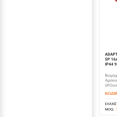
ADAPT
5P 16
IP44 
Βιομηχ
Αρσενι
5PΟνομ
ΚΩΔΙ
ΕΛΆΧΙΣ
MOQ: