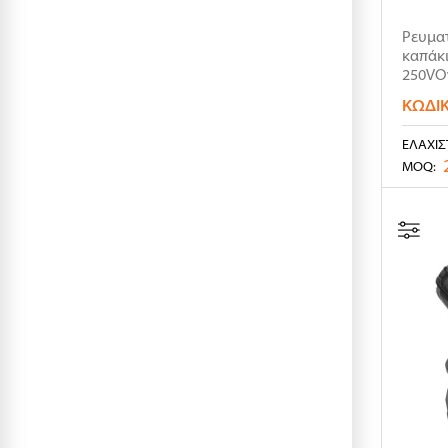
Ρευμα
καπάκ
250VΟ
προστα
ΚΩΔΙ
ΕΛΆΧΙΣ
MOQ: