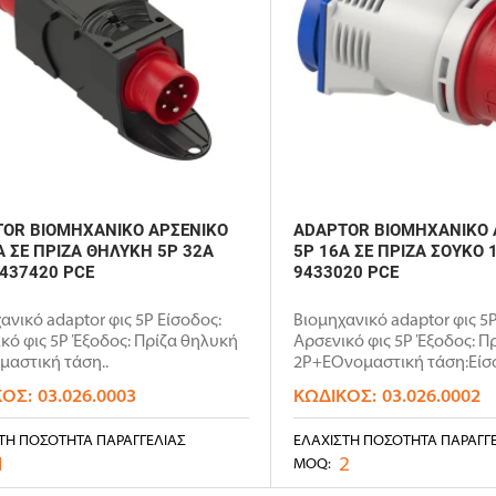
OR ΒΙΟΜΗΧΑΝΙΚΟ ΑΡΣΕΝΙΚΟ
ADAPTOR ΒΙΟΜΗΧΑΝΙΚΟ 
Α ΣΕ ΠΡΙΖΑ ΘΗΛΥΚΗ 5P 32Α
5P 16Α ΣΕ ΠΡΙΖΑ ΣΟΥΚΟ 
9437420 PCE
9433020 PCE
ανικό adaptor φις 5P Είσοδος:
Βιομηχανικό adaptor φις 5P
κό φις 5P Έξοδος: Πρίζα θηλυκή
Αρσενικό φις 5P Έξοδος: Π
αστική τάση..
2P+EΟνομαστική τάση:Είσο
ΚΌΣ:
03.026.0003
ΚΩΔΙΚΌΣ:
03.026.0002
ΤΗ ΠΟΣΌΤΗΤΑ ΠΑΡΑΓΓΕΛΊΑΣ
ΕΛΆΧΙΣΤΗ ΠΟΣΌΤΗΤΑ ΠΑΡΑΓΓ
1
2
MOQ: