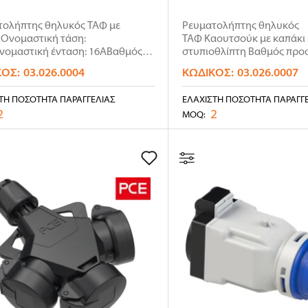
τολήπτης θηλυκός ΤΑΦ με
Ρευματολήπτης θηλυκός
ιΟνομαστική τάση:
ΤΑΦ Καουτσούκ με καπάκι 
νομαστική ένταση: 16ΑΒαθμός
στυπιοθλίπτη Βαθμός προσ
σίας..
IP54&nbs..
ΚΌΣ:
03.026.0004
ΚΩΔΙΚΌΣ:
03.026.0007
ΤΗ ΠΟΣΌΤΗΤΑ ΠΑΡΑΓΓΕΛΊΑΣ
ΕΛΆΧΙΣΤΗ ΠΟΣΌΤΗΤΑ ΠΑΡΑΓΓ
2
2
MOQ: