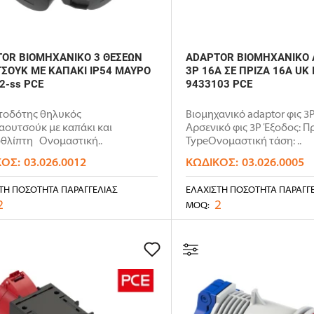
OR ΒΙΟΜΗΧΑΝΙΚΟ 3 ΘΕΣΕΩΝ
ADAPTOR ΒΙΟΜΗΧΑΝΙΚΟ 
ΣΟΥΚ ΜΕ ΚΑΠΑΚΙ IP54 ΜΑΥΡΟ
3P 16Α ΣΕ ΠΡΙΖΑ 16A UK 
2-ss PCE
9433103 PCE
τοδότης θηλυκός
Βιομηχανικό adaptor φις 3P
ουτσούκ με καπάκι και
Αρσενικό φις 3P Έξοδος: Π
οθλίπτη Ονομαστική..
TypeΟνομαστική τάση: ..
ΚΌΣ:
03.026.0012
ΚΩΔΙΚΌΣ:
03.026.0005
ΤΗ ΠΟΣΌΤΗΤΑ ΠΑΡΑΓΓΕΛΊΑΣ
ΕΛΆΧΙΣΤΗ ΠΟΣΌΤΗΤΑ ΠΑΡΑΓΓ
2
2
MOQ: