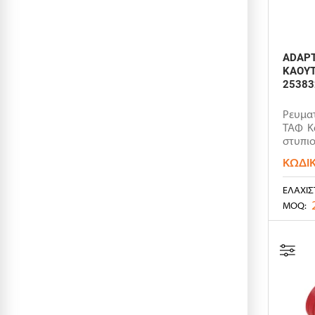
ADAPT
ΚΑΟΥΤ
25383
Ρευμα
ΤΑΦ Κα
στυπι
ΚΩΔΙ
ΕΛΆΧΙΣ
MOQ: