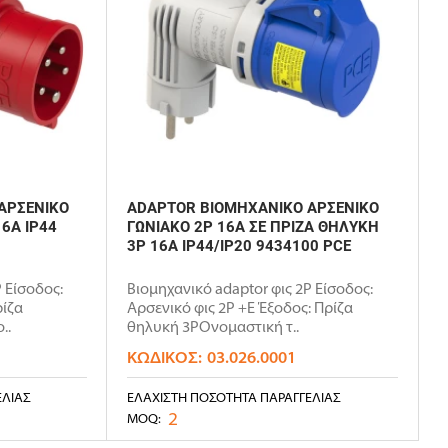
ΑΡΣΕΝΙΚΟ
ADAPTOR ΒΙΟΜΗΧΑΝΙΚΟ ΑΡΣΕΝΙΚΟ
16A IP44
ΓΩΝΙΑΚΟ 2P 16A ΣΕ ΠΡΙΖΑ ΘΗΛYKΗ
3P 16A IP44/IP20 9434100 PCE
 Είσοδος:
Βιομηχανικό adaptor φις 2P Είσοδος:
ρίζα
Αρσενικό φις 2P +E Έξοδος: Πρίζα
..
θηλυκή 3PΟνομαστική τ..
ΚΩΔΙΚΌΣ:
03.026.0001
ΕΛΊΑΣ
ΕΛΆΧΙΣΤΗ ΠΟΣΌΤΗΤΑ ΠΑΡΑΓΓΕΛΊΑΣ
2
MOQ: