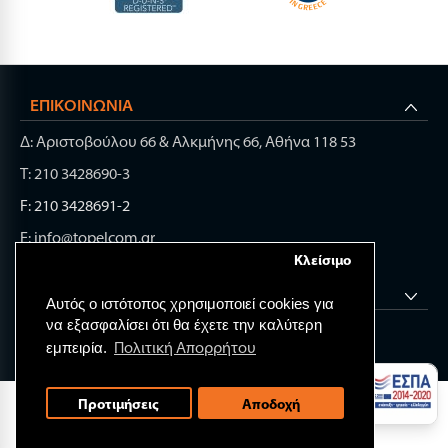
ΕΠΙΚΟΙΝΩΝΊΑ
Δ: Αριστοβούλου 66 & Αλκμήνης 66, Αθήνα 118 53
Τ: 210 3428690-3
F: 210 3428691-2
E: info@topelcom.gr
Κλείσιμο
ΧΡΉΣΙΜΑ LINK
Αυτός ο ιστότοπος χρησιμοποιεί cookies για
να εξασφαλίσει ότι θα έχετε την καλύτερη
Πολιτική Απορρήτου
εμπειρία.
© 2026 TOP ELECTRONIC COMPONENTS.
Προτιμήσεις
Αποδοχή
All rights reserved.
Web Design & Development by