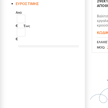
290X1
ΕΎΡΟΣ ΤΙΜΉΣ
ΑΠΟΘΗ
Από
Βαλίτ
εργαλε
κρούσε
€
Έως
την κα
ΚΩΔΙ
€
ΕΛΆΧΙΣ
MOQ: