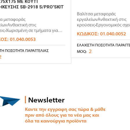
75X175 ΜΕ ΚΟΥΤΙ
ΚΕΥΣΗΣ SB-2918 S/PRO'SKIT
Βαλίτσα μεταφοράς
σα μεταφοράς
εργαλείωνΑνθεκτική στις
ίωνΑνθεκτική στις
κρούσεις•Εργονομικός σχε
ις•Χωρισμένη σε τμήματα για
αποθηκευτικών χώρων•Με κ
ΚΩΔΙΚΌΣ:
01.040.0052
λύτερη οργάνωση, ..
ΚΌΣ:
01.040.0053
ΕΛΆΧΙΣΤΗ ΠΟΣΌΤΗΤΑ ΠΑΡΑΓΓ
2
ΤΗ ΠΟΣΌΤΗΤΑ ΠΑΡΑΓΓΕΛΊΑΣ
MOQ:
2
Newsletter
Καντε την εγγραφη σας τώρα & μάθε
πριν από όλους για τα νέα μας και
όλα τα καινούργια προϊόντα