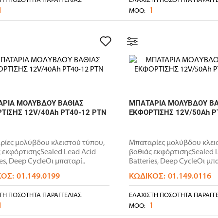
1
1
MOQ:
ΡΙΑ ΜΟΛΥΒΔΟΥ ΒΑΘΙΑΣ
ΜΠΑΤΑΡΙΑ ΜΟΛΥΒΔΟΥ ΒΑ
ΤΙΣΗΣ 12V/40Ah PT40-12 PTN
ΕΚΦΟΡΤΙΣΗΣ 12V/50Ah P
ρίες μολύβδου κλειστού τύπου,
Μπαταρίες μολύβδου κλει
 εκφόρτισηςSealed Lead Acid
βαθιάς εκφόρτισηςSealed 
ies, Deep CycleΟι μπαταρί..
Batteries, Deep CycleΟι μπα
ΚΌΣ:
01.149.0199
ΚΩΔΙΚΌΣ:
01.149.0116
ΤΗ ΠΟΣΌΤΗΤΑ ΠΑΡΑΓΓΕΛΊΑΣ
ΕΛΆΧΙΣΤΗ ΠΟΣΌΤΗΤΑ ΠΑΡΑΓΓ
1
1
MOQ: