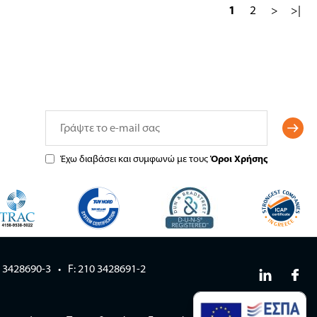
1
2
>
>|
Έχω διαβάσει και συμφωνώ με τους
Όροι Χρήσης
0 3428690-3
F: 210 3428691-2