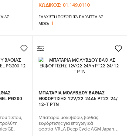
ΚΩΔΙΚΌΣ:
01.149.0110
ΕΛΊΑΣ
ΕΛΆΧΙΣΤΗ ΠΟΣΌΤΗΤΑ ΠΑΡΑΓΓΕΛΊΑΣ
1
MOQ:
ΘΙΑΣ
ΜΠΑΤΑΡΙΑ ΜΟΛΥΒΔΟΥ ΒΑΘΙΑΣ
GEL PG200-
ΕΚΦΟΡΤΙΣΗΣ 12V/22-24Ah PT22-24/
12-T PTN
τού τύπου,
Μπαταρία μολύβδου, βαθιάς
κτρολύτη
εκφόρτισης για επαγωγικά
ies GE..
φορτία VRLA Deep Cycle AGM Japan
techn..