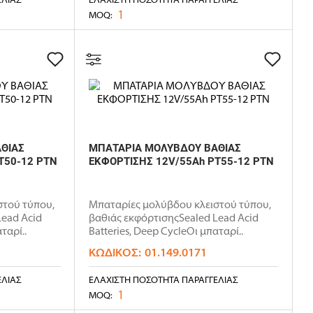
1
MOQ:
ΘΙΑΣ
ΜΠΑΤΑΡΙΑ ΜΟΛΥΒΔΟΥ ΒΑΘΙΑΣ
T50-12 PTN
ΕΚΦΟΡΤΙΣΗΣ 12V/55Ah PT55-12 PTN
στού τύπου,
Μπαταρίες μολύβδου κλειστού τύπου,
Lead Acid
βαθιάς εκφόρτισηςSealed Lead Acid
ταρί..
Batteries, Deep CycleΟι μπαταρί..
ΚΩΔΙΚΌΣ:
01.149.0171
ΕΛΊΑΣ
ΕΛΆΧΙΣΤΗ ΠΟΣΌΤΗΤΑ ΠΑΡΑΓΓΕΛΊΑΣ
1
MOQ: