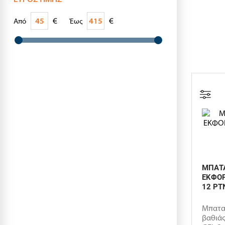
€
€
Από
Έως
ΜΠΑΤΑ
ΕΚΦΟΡ
12 PT
Μπατα
βαθιάς