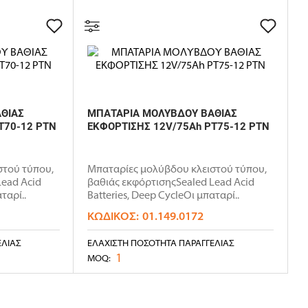
ΘΙΑΣ
ΜΠΑΤΑΡΙΑ ΜΟΛΥΒΔΟΥ ΒΑΘΙΑΣ
T70-12 PTN
ΕΚΦΟΡΤΙΣΗΣ 12V/75Ah PT75-12 PTN
στού τύπου,
Μπαταρίες μολύβδου κλειστού τύπου,
Lead Acid
βαθιάς εκφόρτισηςSealed Lead Acid
ταρί..
Batteries, Deep CycleΟι μπαταρί..
ΚΩΔΙΚΌΣ:
01.149.0172
ΕΛΊΑΣ
ΕΛΆΧΙΣΤΗ ΠΟΣΌΤΗΤΑ ΠΑΡΑΓΓΕΛΊΑΣ
1
MOQ: