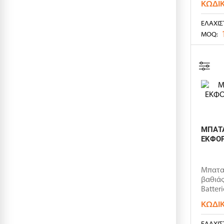
ΚΩΔΙ
ΕΛΆΧΙΣ
MOQ:
ΜΠΑΤΑ
ΕΚΦΟΡ
Μπατα
βαθιάς
Batteri
ΚΩΔΙ
ΕΛΆΧΙΣ