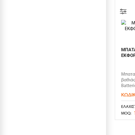
ΜΠΑΤΑ
ΕΚΦΟΡ
Μπατα
βαθιάς
Batter
ΚΩΔΙ
ΕΛΆΧΙΣ
MOQ: