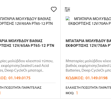
ΡΙΑ ΜΟΛΥΒΔΟΥ ΒΑΘΙΑΣ
ΜΠΑΤΑΡΙΑ ΜΟΛΥΒΔΟΥ ΒΑ
ΤΙΣΗΣ 12V/65Ah PT65-12 PTN
ΕΚΦΟΡΤΙΣΗΣ 12V/70Ah P
ρίες μολύβδου κλειστού τύπου,
Μπαταρίες μολύβδου κλει
 εκφόρτισηςSealed Lead Acid
βαθιάς εκφόρτισηςSealed 
ies, Deep CycleΟι μπαταρί..
Batteries, Deep CycleΟι μπα
ΚΌΣ:
01.149.0175
ΚΩΔΙΚΌΣ:
01.149.0198
ΤΗ ΠΟΣΌΤΗΤΑ ΠΑΡΑΓΓΕΛΊΑΣ
ΕΛΆΧΙΣΤΗ ΠΟΣΌΤΗΤΑ ΠΑΡΑΓΓ
1
1
MOQ: