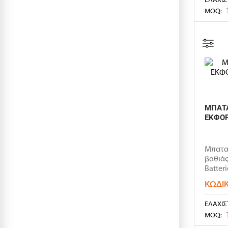
MOQ:
ΜΠΑΤΑ
ΕΚΦΟΡ
Μπατα
βαθιάς
Batter
ΚΩΔΙ
ΕΛΆΧΙΣ
MOQ: