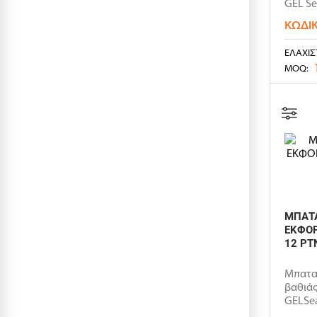
GEL Se
ΚΩΔΙ
ΕΛΆΧΙΣ
MOQ:
ΜΠΑΤΑ
ΕΚΦΟΡ
12 PT
Μπατα
βαθιάς
GELSea