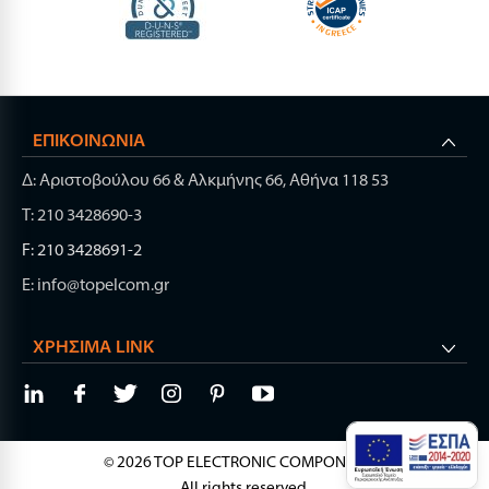
ΕΠΙΚΟΙΝΩΝΊΑ
Δ: Αριστοβούλου 66 & Αλκμήνης 66, Αθήνα 118 53
Τ: 210 3428690-3
F: 210 3428691-2
E: info@topelcom.gr
ΧΡΉΣΙΜΑ LINK
© 2026 TOP ELECTRONIC COMPONENTS.
All rights reserved.