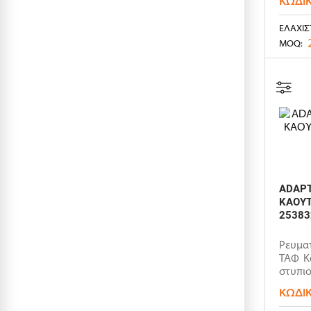
ΚΩΔΙ
GIOVENZANA
ΕΛΆΧΙΣ
HONGFA
MOQ:
INVT
KSS
LS ELECTRIC
MAXGE
MEAN WELL
MEAN WELL
PCE
ADAPT
RELETEK
ΚΑΟΥΤ
25383
SANYOU
SELEC
Ρευμα
ΤΑΦ Κα
SUNS
στυπι
TELE HAASE
ΚΩΔΙ