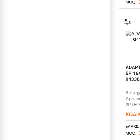
MOQ:
ADAPT
5P 16
94330
Βιομηχ
Αρσενι
2P+EΟν
ΚΩΔΙ
ΕΛΆΧΙΣ
MOQ: