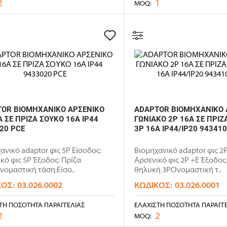
2
1
MOQ:
OR ΒΙΟΜΗΧΑΝΙΚΟ ΑΡΣΕΝΙΚΟ
ADAPTOR ΒΙΟΜΗΧΑΝΙΚΟ 
Α ΣΕ ΠΡΙΖΑ ΣΟΥΚΟ 16A IP44
ΓΩΝΙΑΚΟ 2P 16A ΣΕ ΠΡΙ
20 PCE
3P 16A IP44/IP20 94341
ανικό adaptor φις 5P Είσοδος:
Βιομηχανικό adaptor φις 2P
κό φις 5P Έξοδος: Πρίζα
Αρσενικό φις 2P +E Έξοδος
ομαστική τάση:Είσο..
θηλυκή 3PΟνομαστική τ..
ΚΌΣ:
03.026.0002
ΚΩΔΙΚΌΣ:
03.026.0001
ΤΗ ΠΟΣΌΤΗΤΑ ΠΑΡΑΓΓΕΛΊΑΣ
ΕΛΆΧΙΣΤΗ ΠΟΣΌΤΗΤΑ ΠΑΡΑΓΓ
2
2
MOQ: