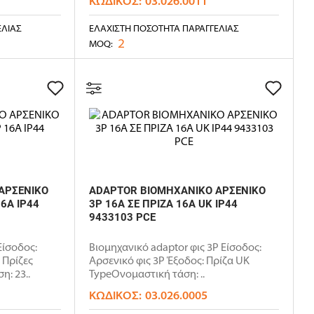
ΚΩΔΙΚΌΣ:
03.026.0011
ΕΛΊΑΣ
ΕΛΆΧΙΣΤΗ ΠΟΣΌΤΗΤΑ ΠΑΡΑΓΓΕΛΊΑΣ
2
MOQ:
ΑΡΣΕΝΙΚΟ
ADAPTOR ΒΙΟΜΗΧΑΝΙΚΟ ΑΡΣΕΝΙΚΟ
6A IP44
3P 16Α ΣΕ ΠΡΙΖΑ 16A UK IP44
9433103 PCE
ίσοδος:
Βιομηχανικό adaptor φις 3P Είσοδος:
 Πρίζες
Αρσενικό φις 3P Έξοδος: Πρίζα UK
: 23..
TypeΟνομαστική τάση: ..
ΚΩΔΙΚΌΣ:
03.026.0005