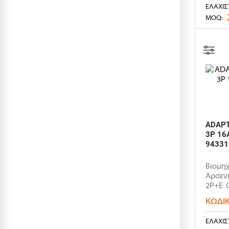
ΕΛΆΧΙΣ
MOQ:
ADAPT
3P 16
94331
Βιομηχ
Αρσενι
2P+E Ο
ΚΩΔΙ
ΕΛΆΧΙΣ