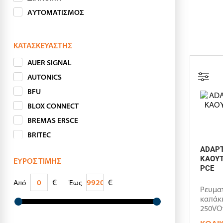
ΑΥΤΟΜΑΤΙΣΜΟΣ
ΚΑΤΑΣΚΕΥΑΣΤΉΣ
AUER SIGNAL
AUTONICS
BFU
BLOX CONNECT
BREMAS ERSCE
BRITEC
ADAPT
CHFE
ΚΑΟΥΤ
ΕΎΡΟΣ ΤΙΜΉΣ
CRYDOM
PCE
CYO
€
€
Από
Έως
Ρευμα
ECE
καπάκ
GEWISS
250VΟ
προστα
GIC