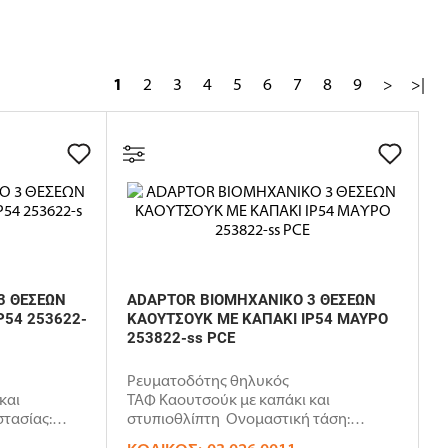
1
2
3
4
5
6
7
8
9
>
>|
3 ΘΕΣΕΩΝ
ADAPTOR ΒΙΟΜΗΧΑΝΙΚΟ 3 ΘΕΣΕΩΝ
P54 253622-
ΚΑΟΥΤΣΟΥΚ ΜΕ ΚΑΠΑΚΙ IP54 ΜΑΥΡΟ
253822-ss PCE
Ρευματοδότης θηλυκός
και
ΤΑΦ Καουτσούκ με καπάκι και
τασίας:
στυπιοθλίπτη Ονομαστική τάση:
250VΟ..