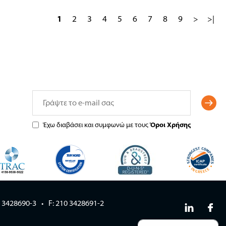
1
2
3
4
5
6
7
8
9
>
>|
Έχω διαβάσει και συμφωνώ με τους
Όροι Χρήσης
0 3428690-3
F: 210 3428691-2