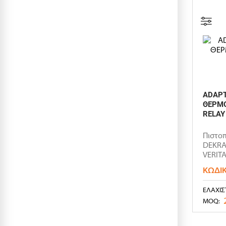
ADAPT
ΘΕΡΜΟ
RELAY
Πιστοπ
DEKRA 
VERITA
VERITA
ΚΩΔΙ
ΕΛΆΧΙΣ
MOQ: