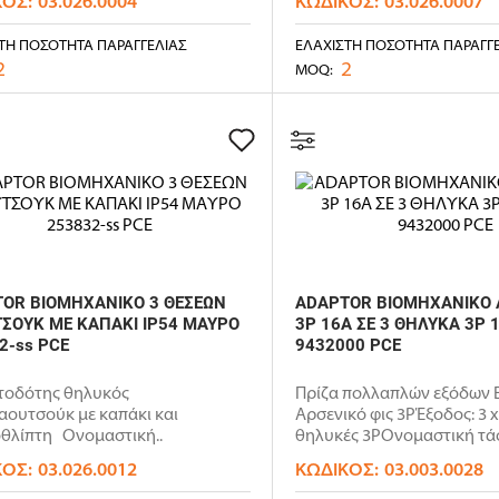
ΚΌΣ:
03.026.0004
ΚΩΔΙΚΌΣ:
03.026.0007
ΤΗ ΠΟΣΌΤΗΤΑ ΠΑΡΑΓΓΕΛΊΑΣ
ΕΛΆΧΙΣΤΗ ΠΟΣΌΤΗΤΑ ΠΑΡΑΓΓ
2
2
MOQ:
OR ΒΙΟΜΗΧΑΝΙΚΟ 3 ΘΕΣΕΩΝ
ADAPTOR ΒΙΟΜΗΧΑΝΙΚΟ 
ΣΟΥΚ ΜΕ ΚΑΠΑΚΙ IP54 ΜΑΥΡΟ
3P 16A ΣΕ 3 ΘΗΛΥΚΑ 3P 1
2-ss PCE
9432000 PCE
τοδότης θηλυκός
Πρίζα πολλαπλών εξόδων Ε
ουτσούκ με καπάκι και
Αρσενικό φις 3PΈξοδος: 3 x
οθλίπτη Ονομαστική..
θηλυκές 3PΟνομαστική τάση
ΚΌΣ:
03.026.0012
ΚΩΔΙΚΌΣ:
03.003.0028