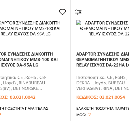
OR ΣΥΝΔΕΣΗΣ ΔΙΑΚΟΠΤΗ
ADAPTOR ΣΥΝΔΕΣΗΣ ΔΙ
ΜΑΓΝΗΤΙΚΟΥ MMS-100 ΚΑΙ
ΘΕΡΜΟΜΑΓΝΗΤΙΚΟΥ MMS
 ΙΣΧΥΟΣ DA-95A LG
RELAY ΙΣΧΥΟΣ DA-22HA L
οιητικά: CE , RoHS , CB-
Πιστοποιητικά: CE , RoHS ,
, LIoyd’s , RINABUREAU
DEKRA , LIoyd’s , BUREAU
S(BV) , DET NORSKE
VERITAS(BV) , RINA , DET 
S(DNV),I..
VERITAS(DNV..
ΚΌΣ:
03.021.0042
ΚΩΔΙΚΌΣ:
03.021.0054
ΤΗ ΠΟΣΌΤΗΤΑ ΠΑΡΑΓΓΕΛΊΑΣ
ΕΛΆΧΙΣΤΗ ΠΟΣΌΤΗΤΑ ΠΑΡΑΓΓ
2
2
MOQ: