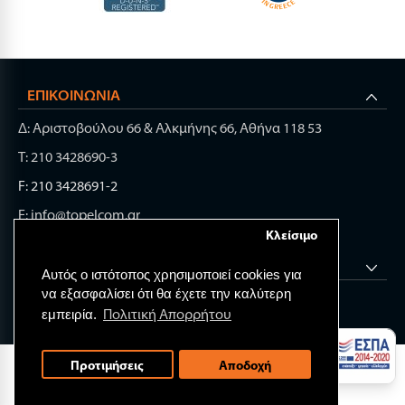
ΕΠΙΚΟΙΝΩΝΊΑ
Δ: Αριστοβούλου 66 & Αλκμήνης 66, Αθήνα 118 53
Τ: 210 3428690-3
F: 210 3428691-2
E: info@topelcom.gr
Κλείσιμο
ΧΡΉΣΙΜΑ LINK
Αυτός ο ιστότοπος χρησιμοποιεί cookies για
να εξασφαλίσει ότι θα έχετε την καλύτερη
Πολιτική Απορρήτου
εμπειρία.
© 2026 TOP ELECTRONIC COMPONENTS.
Προτιμήσεις
Αποδοχή
All rights reserved.
Web Design & Development by