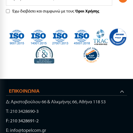
Έχω διαβάσει και συμφωνώ με τους
Όροι Χρήσης
ΕΠΙΚΟΙΝΩΝΊΑ
Δ: Αριστοβούλου 66 & Αλκμήνης 66, Αθήνα 118 53
Τ: 210 3428690-3
F: 210 3428691-2
E: info@topelcom.gr