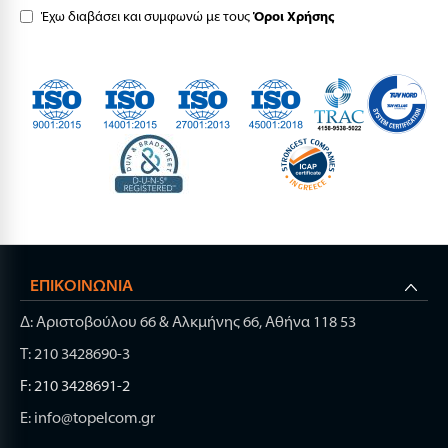
Έχω διαβάσει και συμφωνώ με τους
Όροι Χρήσης
ΕΠΙΚΟΙΝΩΝΊΑ
Δ: Αριστοβούλου 66 & Αλκμήνης 66, Αθήνα 118 53
Τ: 210 3428690-3
F: 210 3428691-2
E: info@topelcom.gr