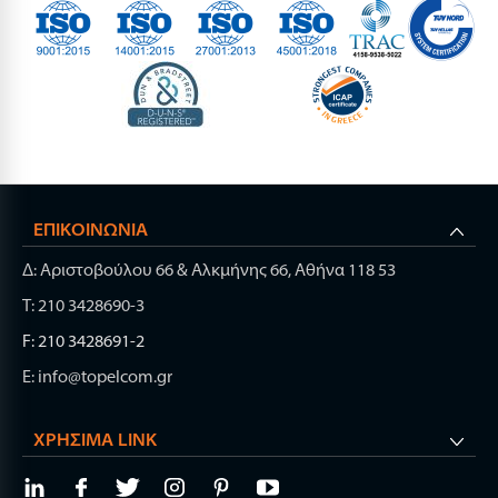
ΕΠΙΚΟΙΝΩΝΊΑ
Δ: Αριστοβούλου 66 & Αλκμήνης 66, Αθήνα 118 53
Τ: 210 3428690-3
F: 210 3428691-2
E: info@topelcom.gr
ΧΡΉΣΙΜΑ LINK