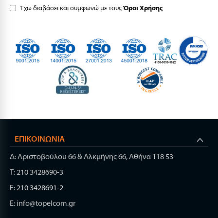
Έχω διαβάσει και συμφωνώ με τους
Όροι Χρήσης
ΕΠΙΚΟΙΝΩΝΊΑ
Δ: Αριστοβούλου 66 & Αλκμήνης 66, Αθήνα 118 53
Τ: 210 3428690-3
F: 210 3428691-2
E: info@topelcom.gr