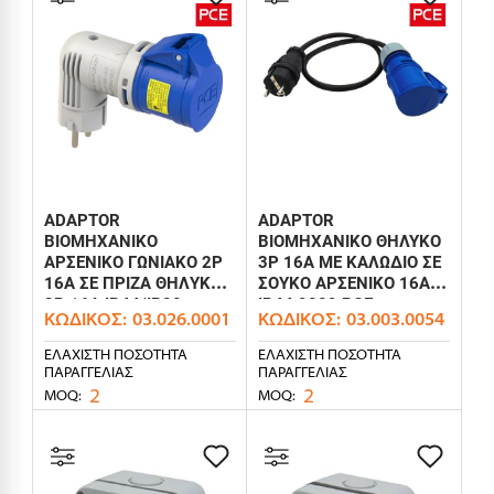
ADAPTOR
ADAPTOR
ΒΙΟΜΗΧΑΝΙΚΟ
ΒΙΟΜΗΧΑΝΙΚΟ ΘΗΛΥΚΟ
ΑΡΣΕΝΙΚΟ ΓΩΝΙΑΚΟ 2P
3P 16A ΜΕ ΚΑΛΩΔΙΟ ΣΕ
16A ΣΕ ΠΡΙΖΑ ΘΗΛYKΗ
ΣΟΥΚΟ ΑΡΣΕΝΙΚΟ 16A
3P 16A IP44/IP20
IP44 9009 PCE
ΚΩΔΙΚΌΣ:
03.026.0001
ΚΩΔΙΚΌΣ:
03.003.0054
9434100 PCE
ΕΛΆΧΙΣΤΗ ΠΟΣΌΤΗΤΑ
ΕΛΆΧΙΣΤΗ ΠΟΣΌΤΗΤΑ
ΠΑΡΑΓΓΕΛΊΑΣ
ΠΑΡΑΓΓΕΛΊΑΣ
2
2
MOQ:
MOQ: