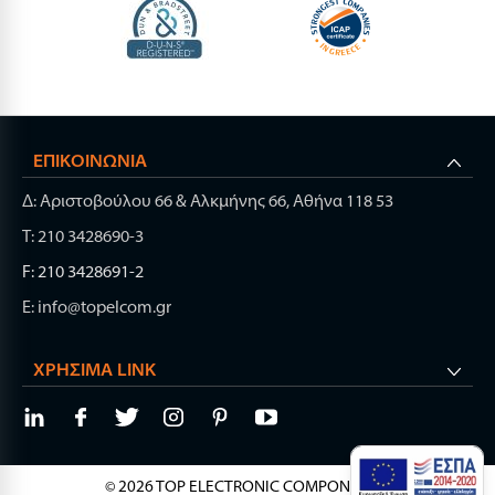
ΕΠΙΚΟΙΝΩΝΊΑ
Δ: Αριστοβούλου 66 & Αλκμήνης 66, Αθήνα 118 53
Τ: 210 3428690-3
F: 210 3428691-2
E: info@topelcom.gr
ΧΡΉΣΙΜΑ LINK
© 2026 TOP ELECTRONIC COMPONENTS.