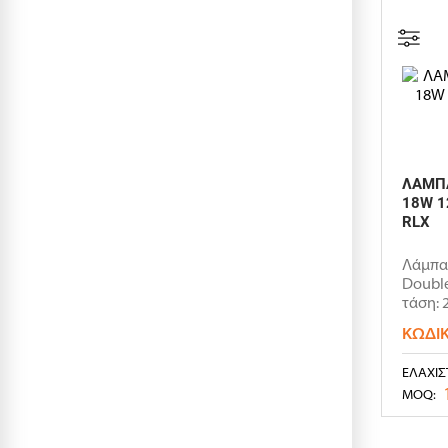
ΛΑΜΠΑ
18W 1
RLX
Λάμπα
Double
τάση: 
ΚΩΔΙ
ΕΛΆΧΙΣ
MOQ: