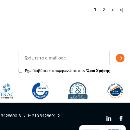
1
2
>
>|
Έχω διαβάσει και συμφωνώ με τους
Όροι Χρήσης
0 3428690-3
F: 210 3428691-2