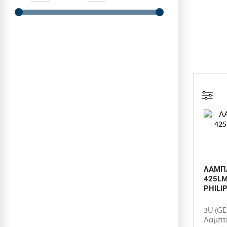
ΛΑΜΠΑ
425LM
PHILI
3U (GE
Λαμπτ