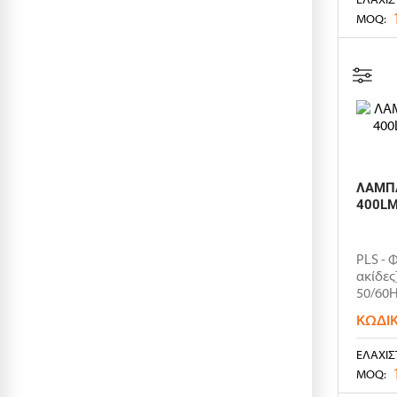
MOQ:
ΛΑΜΠΑ
400LM
PLS - 
ακίδες
50/60H
ΚΩΔΙ
ΕΛΆΧΙΣ
MOQ: