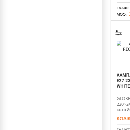
ΕΛΆΧΙΣ
MOQ:
ΛΑΜΠΑ
E27 2
WHITE
GLOBE 
220~24
κατά 8
ΚΩΔΙ
ΕΛΆΧΙΣ