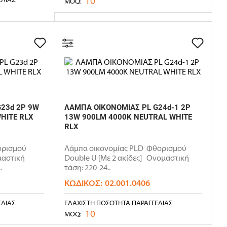
10
MOQ:
23d 2P 9W
ΛΑΜΠΑ ΟΙΚΟΝΟΜΙΑΣ PL G24d-1 2P
HITE RLX
13W 900LM 4000K NEUTRAL WHITE
RLX
ορισμού
Λάμπα οικονομίας PLD Φθορισμού
μαστική
Double U [Με 2 ακίδες] Ονομαστική
.
τάση: 220-24..
ΚΩΔΙΚΌΣ:
02.001.0406
ΕΛΊΑΣ
ΕΛΆΧΙΣΤΗ ΠΟΣΌΤΗΤΑ ΠΑΡΑΓΓΕΛΊΑΣ
10
MOQ: