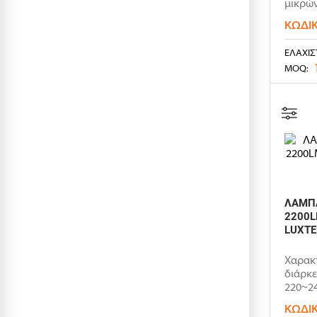
μικρών
ΚΩΔΙ
ΕΛΆΧΙΣ
MOQ:
ΛΑΜΠΑ
2200L
LUXTE
Χαρακτ
διάρκε
220~24
ΚΩΔΙ