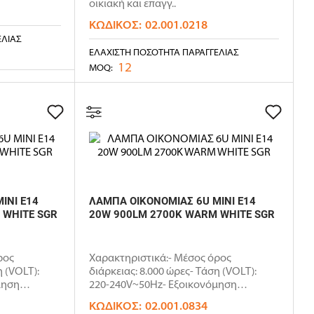
οικιακή και επαγγ..
ΚΩΔΙΚΌΣ:
02.001.0218
ΕΛΊΑΣ
ΕΛΆΧΙΣΤΗ ΠΟΣΌΤΗΤΑ ΠΑΡΑΓΓΕΛΊΑΣ
12
MOQ:
INI E14
ΛΑΜΠΑ ΟΙΚΟΝΟΜΙΑΣ 6U MINI E14
 WHITE SGR
20W 900LM 2700K WARM WHITE SGR
ρος
Χαρακτηριστικά:- Μέσος όρος
η (VOLT):
διάρκειας: 8.000 ώρες- Τάση (VOLT):
μηση
220-240V~50Ηz- Εξοικονόμηση
ενέργεια..
ΚΩΔΙΚΌΣ:
02.001.0834