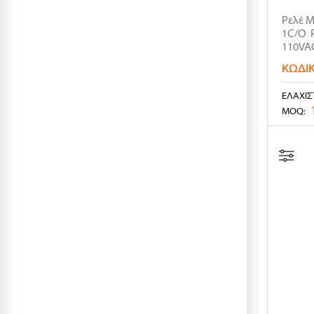
Ρελέ M
1C/O Ρ
110VAC
ΚΩΔΙ
ΕΛΆΧΙΣ
MOQ: