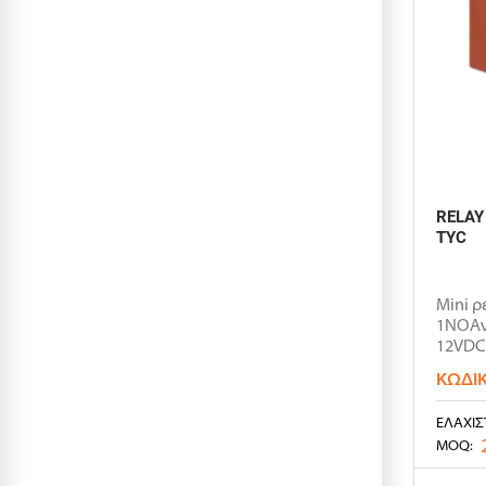
RELAY
TYC
Mini ρ
1NOΑν
12VDC
29x12.
ΚΩΔΙ
ΕΛΆΧΙΣ
MOQ: