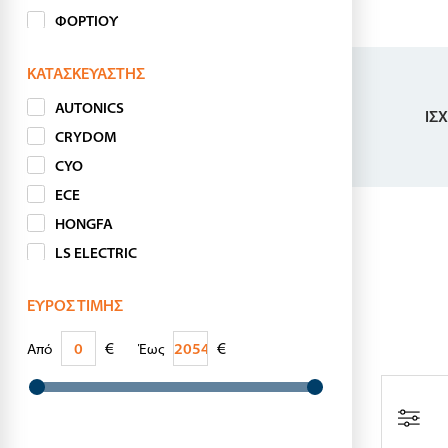
ΦΟΡΤΙΟΥ
ΚΑΣΤΑΝΙΑΣ / WI-FI
ΚΑΤΑΣΚΕΥΑΣΤΉΣ
SOLID STATE
ΥΨΗΛΩΝ ΡΕΥΜΑΤΩΝ
AUTONICS
ΙΣ
ΕΙΔΙΚΑ
CRYDOM
CYO
ECE
HONGFA
LS ELECTRIC
MAXGE
ΕΎΡΟΣ ΤΙΜΉΣ
RELETEK
SANYOU
€
€
Από
Έως