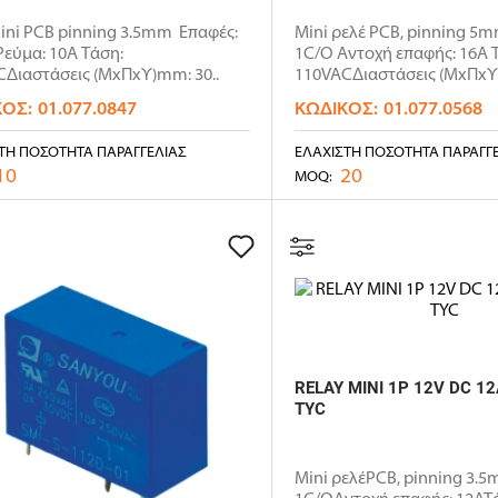
ini PCB pinning 3.5mm Επαφές:
Mini ρελέ PCB, pinning 5m
εύμα: 10Α Τάση:
1C/O Αντοχή επαφής: 16Α 
Διαστάσεις (ΜxΠxΥ)mm: 30..
110VACΔιαστάσεις (ΜxΠx
29x12.7..
ΚΌΣ:
01.077.0847
ΚΩΔΙΚΌΣ:
01.077.0568
ΤΗ ΠΟΣΌΤΗΤΑ ΠΑΡΑΓΓΕΛΊΑΣ
ΕΛΆΧΙΣΤΗ ΠΟΣΌΤΗΤΑ ΠΑΡΑΓΓ
10
20
MOQ:
RELAY MINI 1P 12V DC 1
TYC
Mini ρελέPCB, pinning 3.