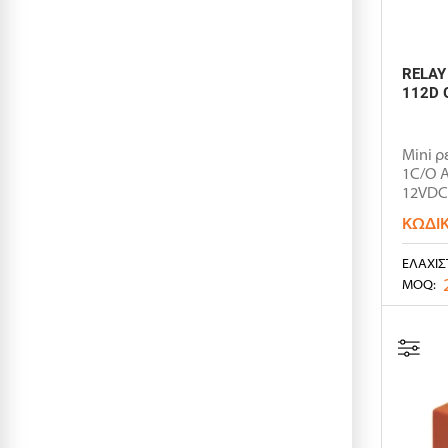
RELAY
112D 
Mini ρ
1C/O Α
12VDC
29.2x12
ΚΩΔΙ
ΕΛΆΧΙΣ
MOQ: