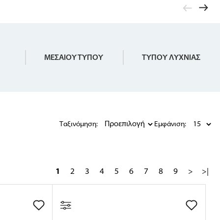
ΜΕΣΑΙΟΥ ΤΥΠΟΥ
ΤΥΠΟΥ ΛΥΧΝΙΑΣ
Ταξινόμηση:
Εμφάνιση:
1
2
3
4
5
6
7
8
9
>
>|