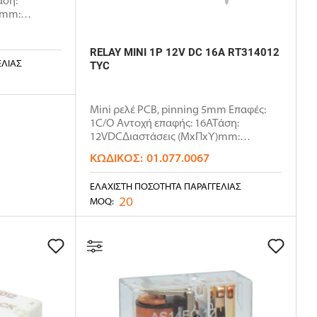
άση:
)mm:
RELAY MINI 1P 12V DC 16A RT314012
ΕΛΊΑΣ
TYC
Mini ρελέ PCB, pinning 5mm Επαφές:
1C/O Αντοχή επαφής: 16ΑΤάση:
12VDCΔιαστάσεις (ΜxΠxΥ)mm:
29x12.7x1..
ΚΩΔΙΚΌΣ:
01.077.0067
ΕΛΆΧΙΣΤΗ ΠΟΣΌΤΗΤΑ ΠΑΡΑΓΓΕΛΊΑΣ
20
MOQ: