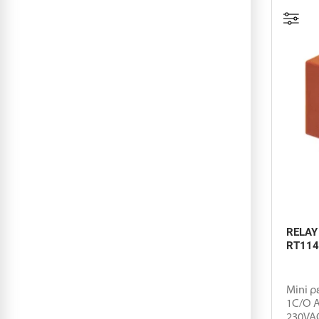
RELAY
RT114
Mini ρ
1C/O Α
230VAC