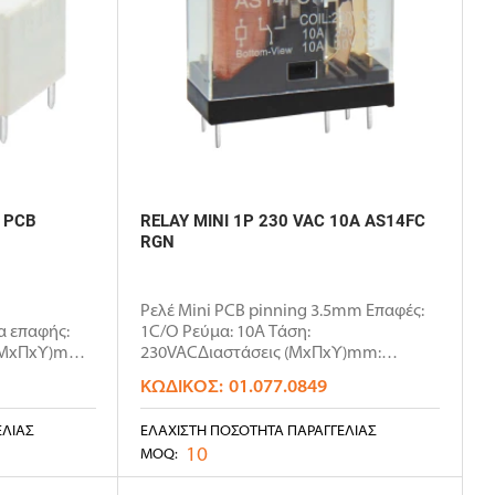
A PCB
RELAY MINI 1P 230 VAC 10A AS14FC
RGN
Ρελέ Mini PCB pinning 3.5mm Επαφές:
 επαφής:
1C/O Ρεύμα: 10Α Τάση:
(ΜxΠxΥ)mm:
230VACΔιαστάσεις (ΜxΠxΥ)mm:
30x13.5x26.5Με..
ΚΩΔΙΚΌΣ:
01.077.0849
ΕΛΊΑΣ
ΕΛΆΧΙΣΤΗ ΠΟΣΌΤΗΤΑ ΠΑΡΑΓΓΕΛΊΑΣ
10
MOQ: