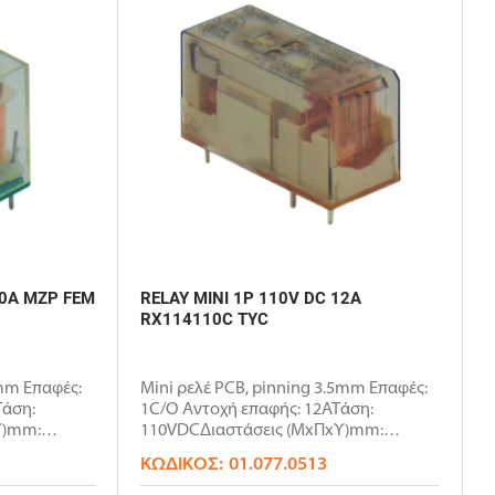
10A MZP FEM
RELAY MINI 1P 110V DC 12A
RX114110C TYC
5mm Επαφές:
Mini ρελέ PCB, pinning 3.5mm Επαφές:
Τάση:
1C/O Αντοχή επαφής: 12ΑΤάση:
Υ)mm:
110VDCΔιαστάσεις (ΜxΠxΥ)mm:
29x12...
ΚΩΔΙΚΌΣ:
01.077.0513