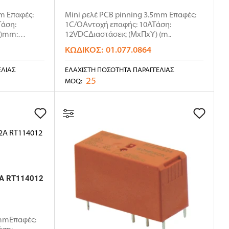
m Επαφές:
Mini ρελέ PCB pinning 3.5mm Επαφές:
Τάση:
1C/OΑντοχή επαφής: 10ΑΤάση:
Υ)mm:
12VDCΔιαστάσεις (ΜxΠxΥ) (m..
ΚΩΔΙΚΌΣ:
01.077.0864
ΕΛΊΑΣ
ΕΛΆΧΙΣΤΗ ΠΟΣΌΤΗΤΑ ΠΑΡΑΓΓΕΛΊΑΣ
25
MOQ:
2A RT114012
5mmΕπαφές: