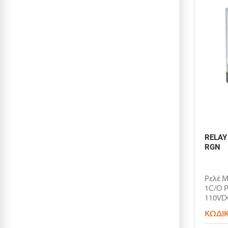
RELAY
RGN
Ρελέ M
1C/O Ρ
110VD
30x13.5
ΚΩΔΙ