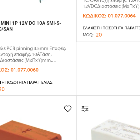
1C/OΑντοχή επαφής: 12ΑΤ
12VDCΔιαστάσεις (ΜxΠxΥ
29x12.7x15..
ΚΩΔΙΚΌΣ:
01.077.0064
 MINI 1P 12V DC 10A SMI-S-
ΕΛΆΧΙΣΤΗ ΠΟΣΌΤΗΤΑ ΠΑΡΑΓΓ
G/SAN
20
MOQ:
ελέ PCB pinning 3.5mm Επαφές:
ντοχή επαφής: 10ΑΤάση:
Διαστάσεις (ΜxΠxΥ)mm:
...
ΚΌΣ:
01.077.0060
ΤΗ ΠΟΣΌΤΗΤΑ ΠΑΡΑΓΓΕΛΊΑΣ
20