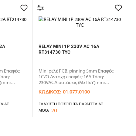
12A
RELAY MINI 1P 230V AC 16A
RT314730 TYC
m Επαφές:
Mini ρελέ PCB, pinning 5mm Επαφές:
Τάση:
1C/O Αντοχή επαφής: 16Α Τάση:
Υ)mm:
230VACΔιαστάσεις (ΜxΠxΥ)mm:
29x12.7..
ΚΩΔΙΚΌΣ:
01.077.0100
ΕΛΊΑΣ
ΕΛΆΧΙΣΤΗ ΠΟΣΌΤΗΤΑ ΠΑΡΑΓΓΕΛΊΑΣ
20
MOQ: