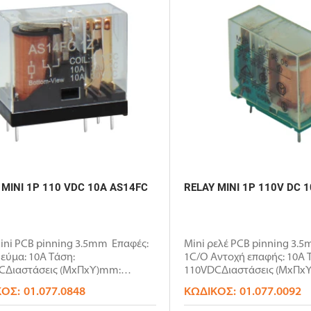
 MINI 1P 110 VDC 10A AS14FC
RELAY MINI 1P 110V DC 
ini PCB pinning 3.5mm Επαφές:
Mini ρελέ PCB pinning 3.
εύμα: 10Α Τάση:
1C/O Αντοχή επαφής: 10Α 
CΔιαστάσεις (ΜxΠxΥ)mm:
110VDCΔιαστάσεις (ΜxΠx
x..
29.4x2..
ΚΌΣ:
01.077.0848
ΚΩΔΙΚΌΣ:
01.077.0092