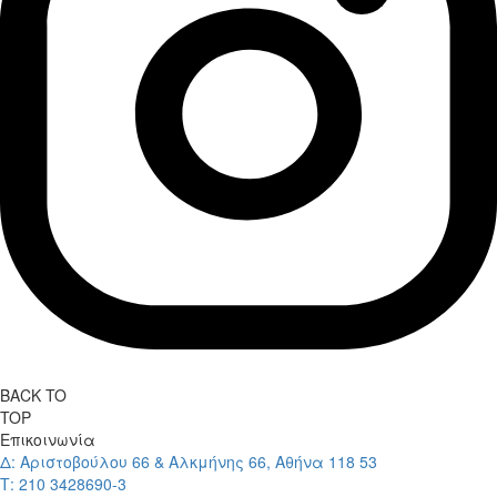
BACK TO
TOP
Επικοινωνία
Δ: Αριστοβούλου 66 & Αλκμήνης 66, Αθήνα 118 53
Τ: 210 3428690-3