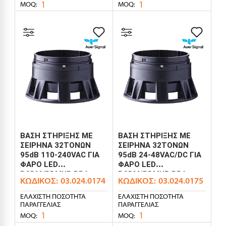
1
1
MOQ:
MOQ:
ΒΑΣΗ ΣΤΗΡΙΞΗΣ ΜΕ
ΒΑΣΗ ΣΤΗΡΙΞΗΣ ΜΕ
ΣΕΙΡΗΝΑ 32ΤΟΝΩΝ
ΣΕΙΡΗΝΑ 32ΤΟΝΩΝ
95dB 110-240VAC ΓΙΑ
95dB 24-48VAC/DC ΓΙΑ
ΦΑΡΟ LED
ΦΑΡΟ LED
RCDM/RDMUP RBA
RCDM/RDMUP RBA
ΚΩΔΙΚΌΣ:
03.024.0174
ΚΩΔΙΚΌΣ:
03.024.0175
AUER
AUER
ΕΛΆΧΙΣΤΗ ΠΟΣΌΤΗΤΑ
ΕΛΆΧΙΣΤΗ ΠΟΣΌΤΗΤΑ
ΠΑΡΑΓΓΕΛΊΑΣ
ΠΑΡΑΓΓΕΛΊΑΣ
1
1
MOQ:
MOQ: