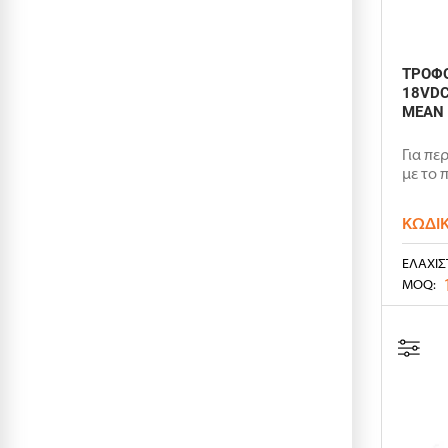
ΤΡΟΦΟ
18VDC
MEAN
Για πε
με το 
ΚΩΔΙ
ΕΛΆΧΙΣ
MOQ: