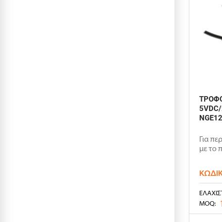
ΤΡΟΦΟ
5VDC/
NGE12
Για πε
με το 
ΚΩΔΙ
ΕΛΆΧΙΣ
MOQ: