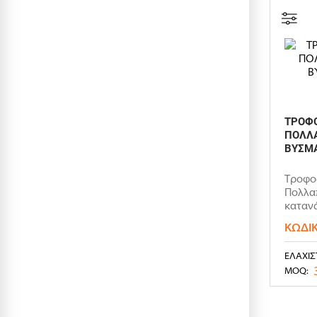
ΤΡΟΦΟ
ΠΟΛΛ
ΒΥΣΜΑ
Τροφοδ
Πολλα
καταν
απόδοσ
ΚΩΔΙ
ΕΛΆΧΙΣ
MOQ: