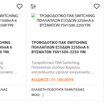
CHING
ΤΡΟΦΟΔΟΤΙΚΟ ΠΑΚ SWITCHING
00mA 6
ΠΟΛΛΑΠΛΩΝ ΕΞΟΔΩΝ 2250mA 6
0 YIN
ΒΥΣΜΑΤΩΝ YSV1500-2250 YIN
g,
Τροφοδοτικό ΠΑΚ Switching,
ής
Πολλαπλών εξόδων Χαμηλής
γειακής
κατανάλωσης υψηλής ενεργειακής
απόδοσης ErP: Eff..
ΚΩΔΙΚΌΣ:
01.160.0059
ΕΛΊΑΣ
ΕΛΆΧΙΣΤΗ ΠΟΣΌΤΗΤΑ ΠΑΡΑΓΓΕΛΊΑΣ
2
MOQ: