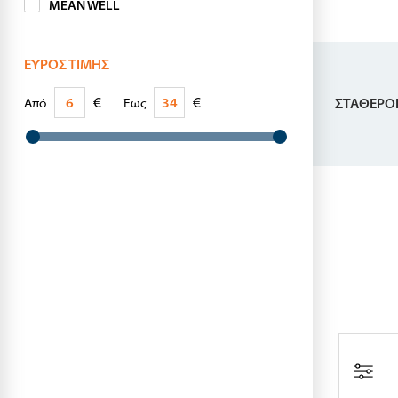
MEAN WELL
ΕΎΡΟΣ ΤΙΜΉΣ
€
€
Από
Έως
ΣΤΑΘΕΡΟ