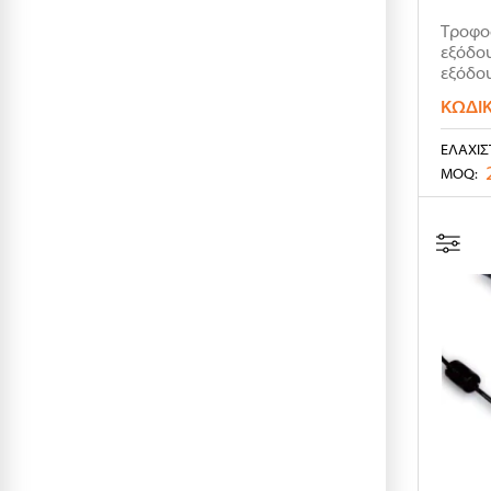
Τροφοδ
εξόδου
εξόδου
ΚΩΔΙ
ΕΛΆΧΙΣ
MOQ: