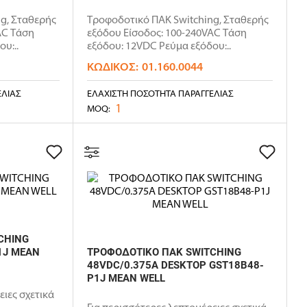
g, Σταθερής
Τροφοδοτικό ΠΑΚ Switching, Σταθερής
AC Τάση
εξόδου Είσοδος: 100-240VAC Τάση
υ:..
εξόδου: 12VDC Ρεύμα εξόδου:..
ΚΩΔΙΚΌΣ:
01.160.0044
ΕΛΊΑΣ
ΕΛΆΧΙΣΤΗ ΠΟΣΌΤΗΤΑ ΠΑΡΑΓΓΕΛΊΑΣ
1
MOQ:
CHING
1J MEAN
ΤΡΟΦΟΔΟΤΙΚΟ ΠΑΚ SWITCHING
48VDC/0.375A DESKTOP GST18B48-
P1J MEAN WELL
ειες σχετικά