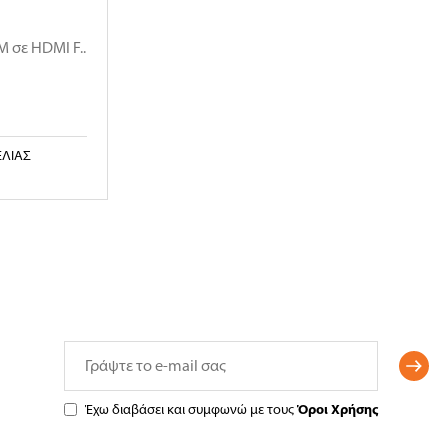
M σε HDMI F..
ΕΛΊΑΣ
Έχω διαβάσει και συμφωνώ με τους
Όροι Χρήσης