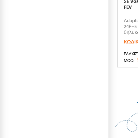
ΣΕ VG
FEV
Αdapto
24P+5
θηλυκό
ΚΩΔΙ
ΕΛΆΧΙΣ
MOQ: