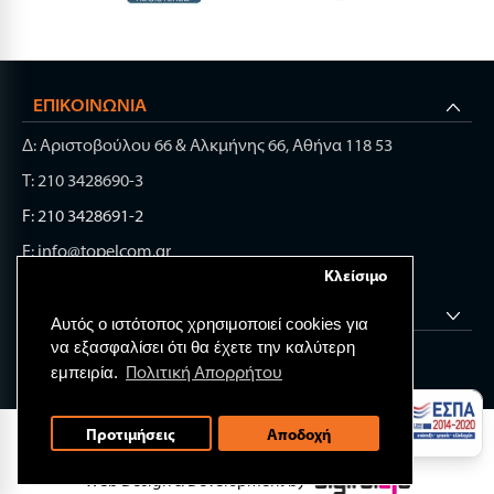
ΕΠΙΚΟΙΝΩΝΊΑ
Δ: Αριστοβούλου 66 & Αλκμήνης 66, Αθήνα 118 53
Τ: 210 3428690-3
F: 210 3428691-2
E: info@topelcom.gr
Κλείσιμο
ΧΡΉΣΙΜΑ LINK
Αυτός ο ιστότοπος χρησιμοποιεί cookies για
να εξασφαλίσει ότι θα έχετε την καλύτερη
Πολιτική Απορρήτου
εμπειρία.
© 2026 TOP ELECTRONIC COMPONENTS.
Προτιμήσεις
Αποδοχή
All rights reserved.
Web Design & Development by