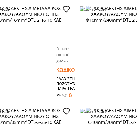
Χαλκός•
Επίσ..
ΑΚΡΟΔΕΚΤΗΣ
ΔΙΜΕΤΑΛΛΙΚΟΣ
ΧΑΛΚΟΥ/
ΑΛΟΥΜΙΝΙΟΥ
ΟΠΗΣ
Διμεταλλικοί
Φ10mm/16mm²
ακροδέκτες
DTL-
χαλκού
2-
-
ΚΩΔΙΚΌΣ:
01.036.0559
16-
αλουμινίου
10
[DTL-
ΕΛΆΧΙΣΤΗ
KAE
2]
ΠΟΣΌΤΗΤΑ
ΠΑΡΑΓΓΕΛΊΑΣ
Κατάλληλοι
8
για
MOQ:
τον
τερματισμό
καλωδίων
χαλκού
κα..
ΑΚΡΟΔΕΚΤΗΣ
ΔΙΜΕΤΑΛΛΙΚΟΣ