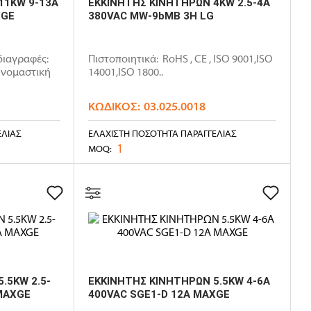
11KW 9-13A
ΕΚΚΙΝΗΤΗΣ ΚΙΝΗΤΗΡΩΝ 4KW 2.5-4A
XGE
380VAC MW-9bMB 3H LG
διαγραφές:
Πιστοποιητικά: RoHS , CE , ISO 9001,ISO
Ονομαστική
14001,ISO 1800..
ΚΩΔΙΚΌΣ:
03.025.0018
ΕΛΊΑΣ
ΕΛΆΧΙΣΤΗ ΠΟΣΌΤΗΤΑ ΠΑΡΑΓΓΕΛΊΑΣ
1
MOQ:
.5KW 2.5-
ΕΚΚΙΝΗΤΗΣ ΚΙΝΗΤΗΡΩΝ 5.5KW 4-6A
 MAXGE
400VAC SGE1-D 12A MAXGE