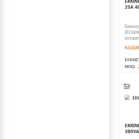
ΕΚΚΙΝ
25A 4
Εκκινη
IEC609
ένταση
ΚΩΔΙ
ΕΛΆΧΙΣ
MOQ:
ΕΚΚΙΝ
380VA