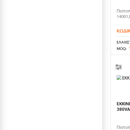
Πιστοπ
14001,
ΚΩΔΙ
ΕΛΆΧΙΣ
MOQ:
ΕΚΚΙΝ
380VA
Πιστοπ