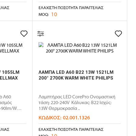
ΕΛΊΑΣ
ΕΛΆΧΙΣΤΗ ΠΟΣΌΤΗΤΑ ΠΑΡΑΓΓΕΛΊΑΣ
10
MOQ:
W 1055LM
ΛΑΜΠΑ LED A60 B22 13W 1521LM
WELLMAX
200° 2700K WARM WHITE PHILIPS
b A60
Λαμπτήρας LED CorePro Ονομαστική
ιασμός
τάση: 220-240V Κάλυκας: B22 Ισχύς:
>90lm/W
13W Θερμοκρασία ..
ΚΩΔΙΚΌΣ:
02.001.1326
ΕΛΊΑΣ
ΕΛΆΧΙΣΤΗ ΠΟΣΌΤΗΤΑ ΠΑΡΑΓΓΕΛΊΑΣ
10
MOQ: