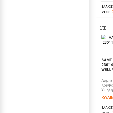
50
ΕΛΆΧΙΣ
MOQ:
6
7
8
8.8
8.9
9
9.5
ΛΑΜΠΑ
230° 
WELL
Λαμπτή
Κομψός
Υψηλή
Non..
ΚΩΔΙ
ΕΛΆΧΙΣ
MOQ: