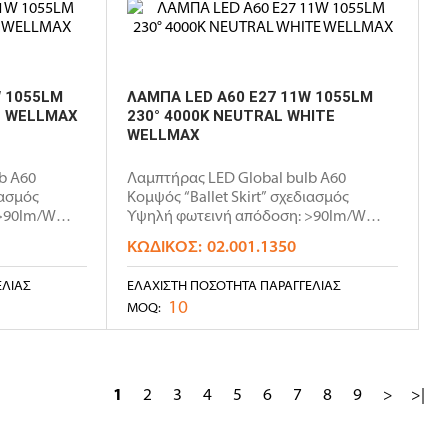
W 1055LM
ΛΑΜΠΑ LED A60 E27 11W 1055LM
E WELLMAX
230° 4000K NEUTRAL WHITE
WELLMAX
b A60
Λαμπτήρας LED Global bulb A60
ιασμός
Κομψός “Ballet Skirt” σχεδιασμός
>90lm/W
Υψηλή φωτεινή απόδοση: >90lm/W
Non..
ΚΩΔΙΚΌΣ:
02.001.1350
ΕΛΊΑΣ
ΕΛΆΧΙΣΤΗ ΠΟΣΌΤΗΤΑ ΠΑΡΑΓΓΕΛΊΑΣ
10
MOQ:
1
2
3
4
5
6
7
8
9
>
>|