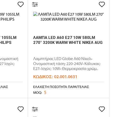
W 1055LM
ΛΑΜΠΑ LED A60 E27 10W 580LM
HILIPS
270° 3200K WARM WHITE ΝΙΚΕΛ AUG
νομαστική
Λαμπτήρας LED Globe A60 Νίκελ•
7 Ισχύς:
Ονομαστική τάση: 220-240V• Κάλυκας:
E27• Ισχύς: 10W• Θερμοκρασία χρώμ..
ΚΩΔΙΚΌΣ:
02.001.0631
ΕΛΊΑΣ
ΕΛΆΧΙΣΤΗ ΠΟΣΌΤΗΤΑ ΠΑΡΑΓΓΕΛΊΑΣ
5
MOQ: