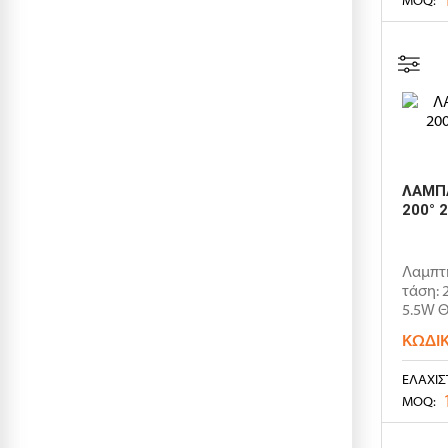
ΛΑΜΠΑ
200° 
Λαμπτ
τάση: 
5.5W Θ
ΚΩΔΙ
ΕΛΆΧΙΣ
MOQ: