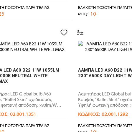
ΤΗ ΠΟΣΌΤΗΤΑ ΠΑΡΑΓΓΕΛΊΑΣ
ΕΛΆΧΙΣΤΗ ΠΟΣΌΤΗΤΑ ΠΑΡΑΓΓ
25
10
MOQ:
 LED A60 B22 11W 1055LM
ΛΑΜΠΑ LED A60 B22 11
4000K NEUTRAL WHITE
230° 6500K DAY LIGHT 
MAX
ρας LED Global bulb A60
Λαμπτήρας LED Global bul
 “Ballet Skirt” σχεδιασμός
Κομψός “Ballet Skirt” σχεδ
 φωτεινή απόδοση: >90lm/W
Υψηλή φωτεινή απόδοση: 
Non..
ΚΌΣ:
02.001.1351
ΚΩΔΙΚΌΣ:
02.001.1292
ΤΗ ΠΟΣΌΤΗΤΑ ΠΑΡΑΓΓΕΛΊΑΣ
ΕΛΆΧΙΣΤΗ ΠΟΣΌΤΗΤΑ ΠΑΡΑΓΓ
10
10
MOQ: