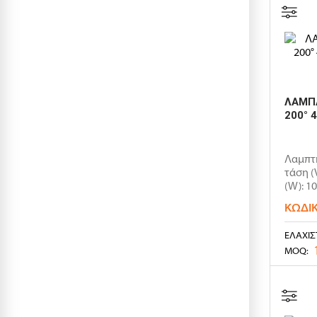
ΛΑΜΠΑ
200° 
Λαμπτ
τάση (
(W): 1
ΚΩΔΙ
ΕΛΆΧΙΣ
MOQ: