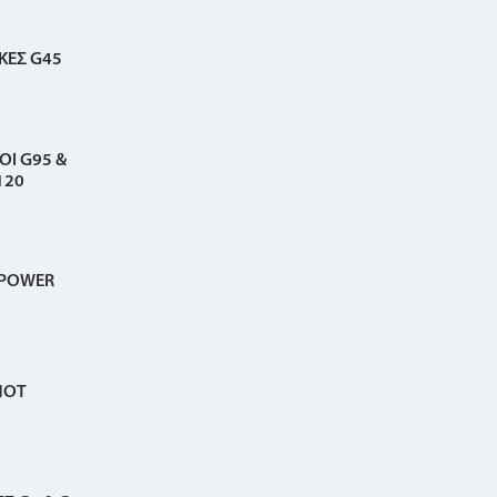
ΚΕΣ G45
Ι G95 &
120
 POWER
ΠΟΤ