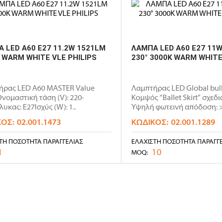
 LED A60 E27 11.2W 1521LM
ΛΑΜΠΑ LED A60 E27 11
 WARM WHITE VLE PHILIPS
230° 3000K WARM WHIT
ήρας LED A60 MASTER Value
Λαμπτήρας LED Global bul
Ονομαστική τάση (V): 220-
Κομψός “Ballet Skirt” σχεδ
λυκας: E27Ισχύς (W): 1..
Υψηλή φωτεινή απόδοση: 
Non..
ΚΌΣ:
02.001.1473
ΚΩΔΙΚΌΣ:
02.001.1289
ΤΗ ΠΟΣΌΤΗΤΑ ΠΑΡΑΓΓΕΛΊΑΣ
ΕΛΆΧΙΣΤΗ ΠΟΣΌΤΗΤΑ ΠΑΡΑΓΓ
1
10
MOQ: