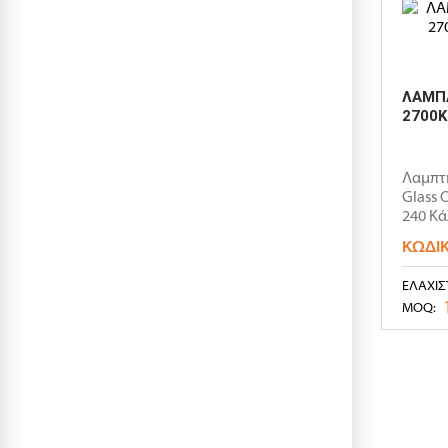
ΛΑΜΠΑ
2700K
Λαμπτ
Glass 
240 Κά
ΚΩΔΙ
ΕΛΆΧΙΣ
MOQ: