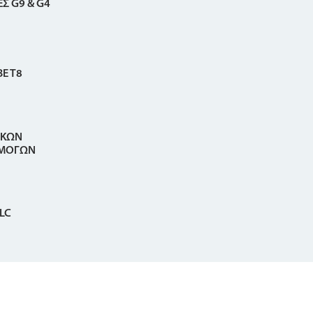
Σ G9 & G4
E T8
ΙΚΩΝ
ΜΟΓΩΝ
LC