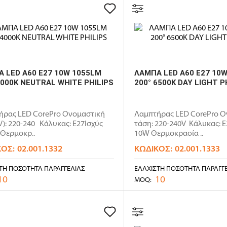
 LED A60 E27 10W 1055LM
ΛΑΜΠΑ LED A60 E27 10
4000K NEUTRAL WHITE PHILIPS
200° 6500K DAY LIGHT P
ήρας LED CorePro Ονομαστική
Λαμπτήρας LED CorePro Ο
V): 220-240 Κάλυκας: E27Ισχύς
τάση: 220-240V Κάλυκας: E2
0Θερμοκρ..
10W Θερμοκρασία ..
ΚΌΣ:
02.001.1332
ΚΩΔΙΚΌΣ:
02.001.1333
ΤΗ ΠΟΣΌΤΗΤΑ ΠΑΡΑΓΓΕΛΊΑΣ
ΕΛΆΧΙΣΤΗ ΠΟΣΌΤΗΤΑ ΠΑΡΑΓΓ
10
10
MOQ: