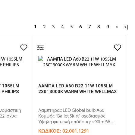
1
2
3
4
5
6
7
8
9
>
>|
W 1055LM
ΛΑΜΠΑ LED A60 B22 11W 1055LM
 PHILIPS
230° 3000K WARM WHITE WELLMAX
νομαστική
Λαμπτήρας LED Global bulb A60
22 Ισχύς:
Κομψός “Ballet Skirt” σχεδιασμός
Υψηλή φωτεινή απόδοση: >90lm/W
Non..
ΚΩΔΙΚΌΣ:
02.001.1291