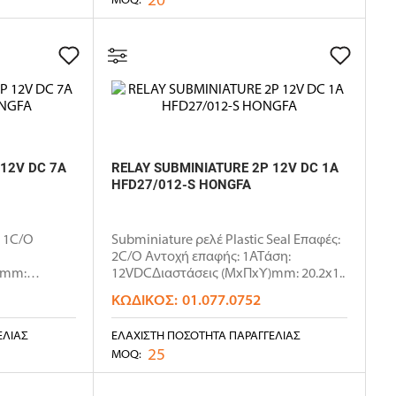
 12V DC 7A
RELAY SUBMINIATURE 2P 12V DC 1A
HFD27/012-S HONGFA
: 1C/O
Subminiature ρελέ Plastic Seal Επαφές:
2C/O Αντοχή επαφής: 1ΑΤάση:
)mm:
12VDCΔιαστάσεις (ΜxΠxΥ)mm: 20.2x1..
ΚΩΔΙΚΌΣ:
01.077.0752
ΕΛΊΑΣ
ΕΛΆΧΙΣΤΗ ΠΟΣΌΤΗΤΑ ΠΑΡΑΓΓΕΛΊΑΣ
25
MOQ: