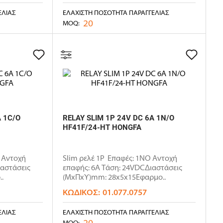
ΕΛΊΑΣ
ΕΛΆΧΙΣΤΗ ΠΟΣΌΤΗΤΑ ΠΑΡΑΓΓΕΛΊΑΣ
20
MOQ:
A 1C/O
RELAY SLIM 1P 24V DC 6A 1N/O
HF41F/24-HT HONGFA
O Αντοχή
Slim ρελέ 1P Επαφές: 1NO Αντοχή
ιαστάσεις
επαφής: 6Α Τάση: 24VDCΔιαστάσεις
.
(ΜxΠxΥ)mm: 28x5x15Εφαρμο..
ΚΩΔΙΚΌΣ:
01.077.0757
ΕΛΊΑΣ
ΕΛΆΧΙΣΤΗ ΠΟΣΌΤΗΤΑ ΠΑΡΑΓΓΕΛΊΑΣ
20
MOQ: