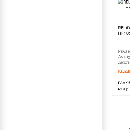
RELAY
HF10
Ρελέ 
Αντοχ
Διαστ
32x27.
ΚΩΔΙ
ΕΛΆΧΙ
MOQ: