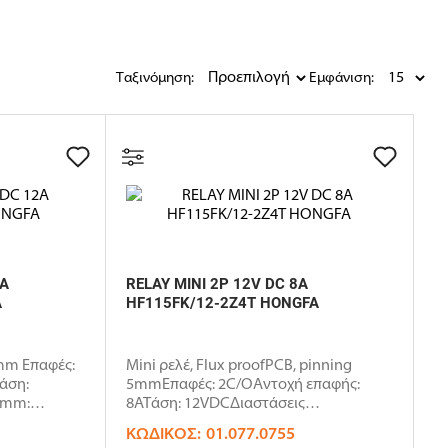
Ταξινόμηση:
Εμφάνιση:
2A
RELAY MINI 2P 12V DC 8A
A
HF115FK/12-2Z4T HONGFA
5mm Επαφές:
Mini ρελέ, Flux proofPCB, pinning
άση:
5mmΕπαφές: 2C/OΑντοχή επαφής:
)mm:
8ΑΤάση: 12VDCΔιαστάσεις
(ΜxΠxΥ)mm: 2..
ΚΩΔΙΚΌΣ:
01.077.0755