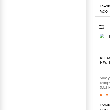
ΕΛΆΧΙ
MOQ:
RELAY
HF41
Slim 
επαφή
(ΜxΠx
ΚΩΔΙ
ΕΛΆΧΙ
MOQ: