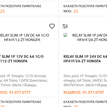
ΣΤΗ ΠΟΣΌΤΗΤΑ ΠΑΡΑΓΓΕΛΊΑΣ
ΕΛΆΧΙΣΤΗ ΠΟΣΌΤΗΤΑ ΠΑΡΑΓΓ
25
25
MOQ:
 SLIM 1P 12V DC 6A 1C/O
RELAY SLIM 1P 24V DC 6
F/12-ZT HONGFA
HF41F/24-ZT HONGFA
ρελέ 1P Επαφές: 1C/O Αντοχή
Slim ρελέ 1P Επαφές: 1C/
ς: 6Α Τάση: 12VDCΔιαστάσεις
επαφής: 6Α Τάση: 24VDC Δ
Υ)mm: 28x5x15Εφαρμ..
(ΜxΠxΥ)mm: 28x5x15Εφαρ.
ΚΌΣ:
01.077.0777
ΚΩΔΙΚΌΣ:
01.077.0797
ΣΤΗ ΠΟΣΌΤΗΤΑ ΠΑΡΑΓΓΕΛΊΑΣ
ΕΛΆΧΙΣΤΗ ΠΟΣΌΤΗΤΑ ΠΑΡΑΓΓ
20
20
MOQ: