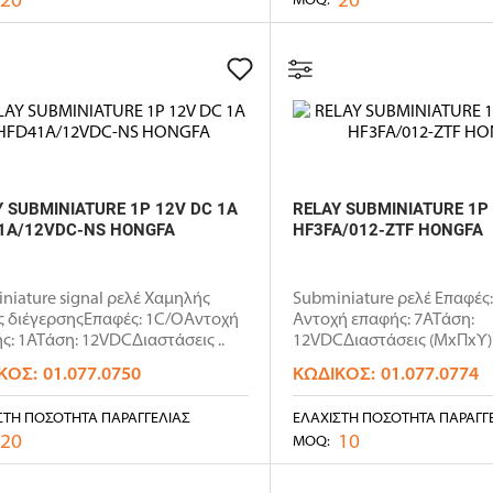
Y SUBMINIATURE 1P 12V DC 1A
RELAY SUBMINIATURE 1P
1A/12VDC-NS HONGFA
HF3FA/012-ZTF HONGFA
niature signal ρελέ Χαμηλής
Subminiature ρελέ Επαφές
ς διέγερσηςΕπαφές: 1C/OΑντοχή
Αντοχή επαφής: 7ΑΤάση:
ς: 1ΑΤάση: 12VDCΔιαστάσεις ..
12VDCΔιαστάσεις (ΜxΠxΥ
19x15.2x15.5..
ΚΌΣ:
01.077.0750
ΚΩΔΙΚΌΣ:
01.077.0774
ΣΤΗ ΠΟΣΌΤΗΤΑ ΠΑΡΑΓΓΕΛΊΑΣ
ΕΛΆΧΙΣΤΗ ΠΟΣΌΤΗΤΑ ΠΑΡΑΓΓ
20
10
MOQ: