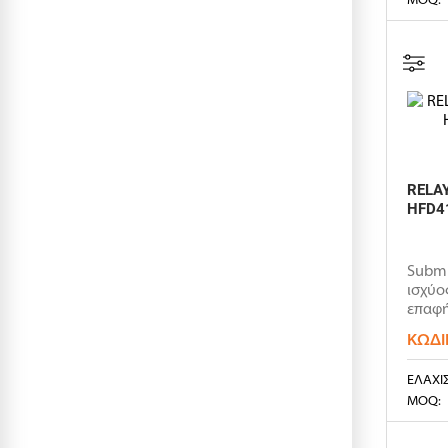
RELA
HFD4
Submi
ισχύο
επαφή
ΚΩΔΙ
ΕΛΆΧΙ
MOQ: