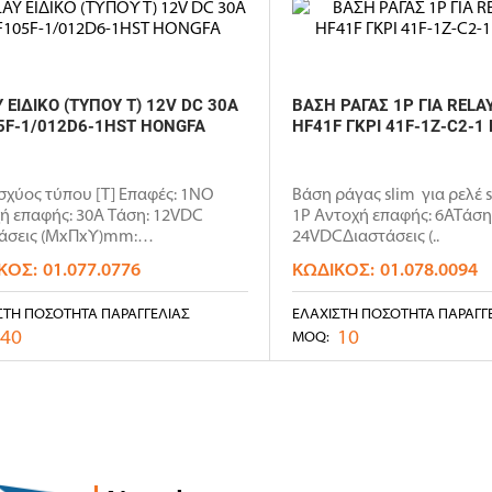
 ΕΙΔΙΚΟ (ΤΥΠΟΥ Τ) 12V DC 30A
ΒΑΣΗ ΡΑΓΑΣ 1P ΓΙΑ RELA
5F-1/012D6-1HST HONGFA
HF41F ΓΚΡΙ 41F-1Z-C2-1
ισχύος τύπου [T] Επαφές: 1ΝΟ
Βάση ράγας slim για ρελέ 
ή επαφής: 30Α Τάση: 12VDC
1P Αντοχή επαφής: 6ΑΤάση:
άσεις (ΜxΠxΥ)mm:
24VDCΔιαστάσεις (..
5x27.9Ε..
ΚΌΣ:
01.077.0776
ΚΩΔΙΚΌΣ:
01.078.0094
ΣΤΗ ΠΟΣΌΤΗΤΑ ΠΑΡΑΓΓΕΛΊΑΣ
ΕΛΆΧΙΣΤΗ ΠΟΣΌΤΗΤΑ ΠΑΡΑΓΓ
40
10
MOQ: