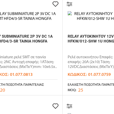
Y SUBMINIATURE 2P 3V DC 1A
RELAY ΑΥΤΟΚΙΝΗΤΟΥ 12V
HFD4/3-SR ΤΑΙΝΙΑ HONGFA
HFKW/012-SHW 1U HON
niature ρελέ SMT σε ταινία
Ρελέ αυτοκινήτου Επαφές:
ς: 2NC Αντοχή επαφής: 1ΑΤάση:
επαφής: 20A (2x10) Τάση:
ιαστάσεις (ΜxΠxΥ)mm: 10x6.5x..
12VDCΔιαστάσεις (ΜxΠxΥ
15.7x12.5x17...
ΚΌΣ:
01.077.0813
ΚΩΔΙΚΌΣ:
01.077.0759
ΣΤΗ ΠΟΣΌΤΗΤΑ ΠΑΡΑΓΓΕΛΊΑΣ
ΕΛΆΧΙΣΤΗ ΠΟΣΌΤΗΤΑ ΠΑΡΑΓΓ
20
25
MOQ: