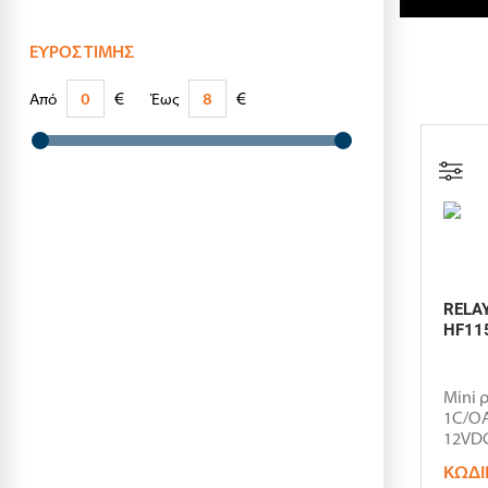
ΕΎΡΟΣ ΤΙΜΉΣ
€
€
Από
Έως
RELAY
HF11
Mini 
1C/OΑ
12VDC
29x12.
ΚΩΔΙ