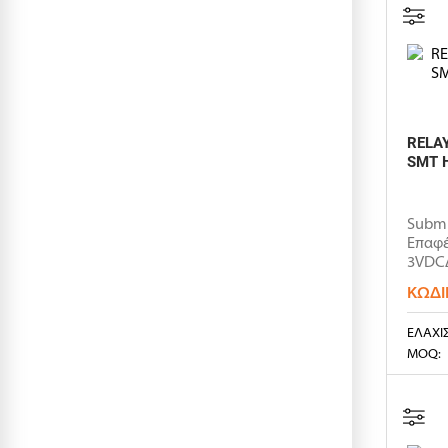
RELA
SMT 
Submi
Επαφέ
3VDCΔ
ΚΩΔΙ
ΕΛΆΧΙ
MOQ: